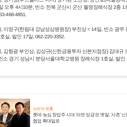
3일 오후 4시10분, 빈소 전북 군산시 군산 월명장례식장 2층 1
3-468-4851.
 이영구(한림대 강남성심병원장) 부친상 = 14일, 빈소 광주
, 발인 17일, 062-220-3352.
, 김형광 부인상, 김상규(신한금융투자 산본지점장) 김대규 
 빈소 경기 성남시 분당서울대학교병원 장례식장 1호실, 발인 15일
소비자·유통
롯데·농심 창업주 시대 '라면 앙금'은 옛말, '사촌'
협업 확대일로