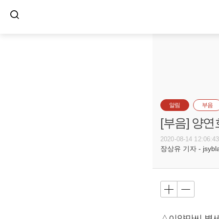
알림
부음
[부음] 양연
2020-08-14 12:06:4
장상유 기자 - jsyblac
△이양만씨 별세