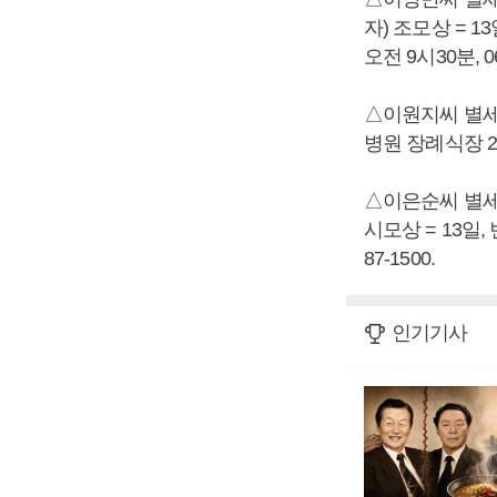
자) 조모상 = 1
오전 9시30분, 06
△이원지씨 별세,
병원 장례식장 2호실
△이은순씨 별세
시모상 = 13일,
87-1500.
인기기사