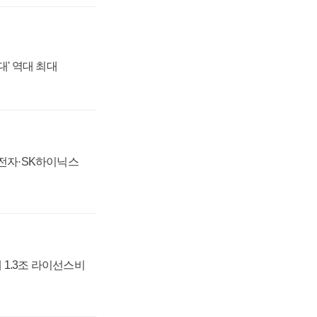
대' 역대 최대
성전자·SK하이닉스
 1.3조 라이선스비