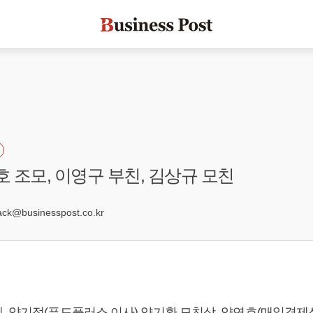
호 조모, 이영구 부친, 김상규 모친
3
k@businesspost.co.kr
, 양기정(푸드플러스 이사) 양기환 모친상, 양연호(매일경제