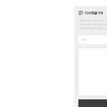
기사댓글
0
개
200자까지 쓰실 수 있습니다. 
저작권 등 다른 사람의 
타인에게 불쾌감을 주는 