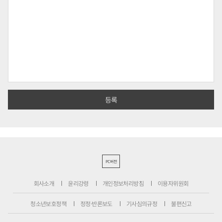
PC버전
회사소개
윤리강령
개인정보처리방침
이용자위원회
청소년보호정책
정정·반론보도
기사심의규정
불편신고