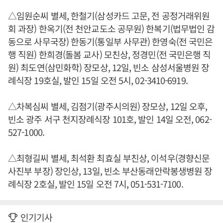
△임원순씨 별세, 한철기(삼성카드 고문, 전 공정거래위원
회 과장) 한옥기(전 천안교도소 공무원) 한복기(법무법인 감
동으로 사무국장) 한동기(통일부 사무관) 한영숙(전 국민은
행 직원) 한희경(돌봄 교사) 모친상, 정경민(전 국민은행 직
원) 최도연(삼민화학) 장모상, 12일, 빈소 삼성서울병원 장
례식장 19호실, 발인 15일 오전 5시, 02-3410-6919.
△차복심씨 별세, 김점기(광주시의원) 장모상, 12일 오후,
빈소 광주 서구 천지장례식장 101호, 발인 14일 오전, 062-
527-1000.
△최형길씨 별세, 최석환 최효실 부친상, 이석우(경향신문
사진부 부장) 장인상, 13일, 빈소 부산동래안락봉생병원 장
례식장 2호실, 발인 15일 오전 7시, 051-531-7100.
인기기사