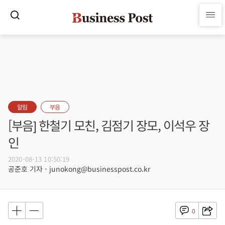
알림
부음
[부음] 한철기 모친, 김점기 장모, 이석우 장
인
2020-08-13 10:50:19
공준호 기자 - junokong@businesspost.co.kr
0