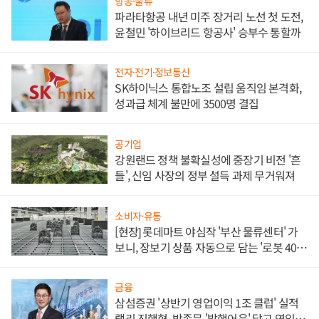
항공·물류
파라타항공 내년 미주 장거리 노선 첫 도전,
윤철민 '하이브리드 항공사' 승부수 통할까
전자·전기·정보통신
SK하이닉스 통합노조 설립 움직임 본격화,
성과급 체계 불만에 3500명 결집
공기업
강원랜드 정책 불확실성에 중장기 비전 '흔
들', 신임 사장의 정부 설득 과제 무거워져
소비자·유통
[현장] 롯데마트 야심작 '부산 물류센터' 가
보니, 장보기 상품 자동으로 담는 '로봇 400
대' 장관
금융
삼섬증권 '상반기 영업이익 1조 클럽' 실적
랠리 진행형, 박종문 '발행어음' 달고 연임 향