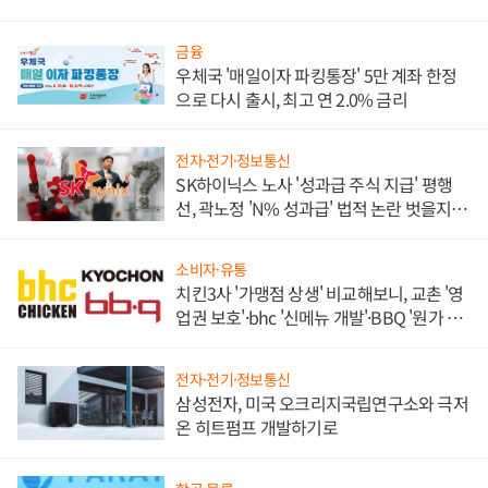
금융
우체국 '매일이자 파킹통장' 5만 계좌 한정
으로 다시 출시, 최고 연 2.0% 금리
전자·전기·정보통신
SK하이닉스 노사 '성과급 주식 지급' 평행
선, 곽노정 'N% 성과급' 법적 논란 벗을지 주
목
소비자·유통
치킨3사 '가맹점 상생' 비교해보니, 교촌 '영
업권 보호'·bhc '신메뉴 개발'·BBQ '원가 부
담'
전자·전기·정보통신
삼성전자, 미국 오크리지국립연구소와 극저
온 히트펌프 개발하기로