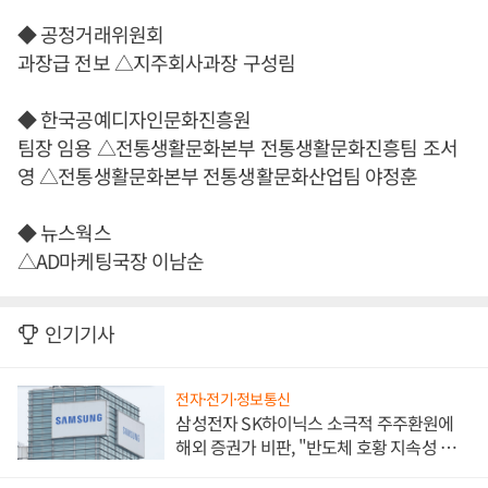
◆ 공정거래위원회
과장급 전보 △지주회사과장 구성림
◆ 한국공예디자인문화진흥원
팀장 임용 △전통생활문화본부 전통생활문화진흥팀 조서
영 △전통생활문화본부 전통생활문화산업팀 야정훈
◆ 뉴스웍스
△AD마케팅국장 이남순
인기기사
전자·전기·정보통신
삼성전자 SK하이닉스 소극적 주주환원에
해외 증권가 비판, "반도체 호황 지속성 의
문"