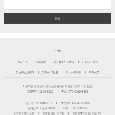
PC버전
회사소개
윤리강령
개인정보처리방침
이용자위원회
청소년보호정책
정정·반론보도
기사심의규정
불편신고
서울특별시 성동구 성수일로 39-34 서울숲더스페이스 12층
대표전화 : 1800-6522
팩스 : 070-4015-8658
편집국 : 070-4010-8512
사업본부 : 070-4010-7078
등록번호 : 서울 아 02897
제호 : 비즈니스포스트
등록일: 2013.11.13
발행·편집인 : 강석운
발행일자: 2013년 12월 2일