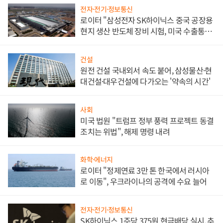
전자·전기·정보통신
로이터 "삼성전자 SK하이닉스 중국 공장용
현지 생산 반도체 장비 시험, 미국 수출통제
대비"
건설
원전 건설 국내외서 속도 붙어, 삼성물산·현
대건설·대우건설에 다가오는 '약속의 시간'
사회
미국 법원 "트럼프 정부 풍력 프로젝트 동결
조치는 위법", 해제 명령 내려
화학·에너지
로이터 "정제연료 3만 톤 한국에서 러시아
로 이동", 우크라이나의 공격에 수요 늘어
전자·전기·정보통신
SK하이닉스 1주당 375원 현금배당 실시, 추