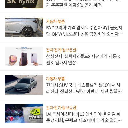
가 주주환원 계획 9월 공개 예정
자동차·부품
BYD코리아 가격 앞세워 수입차 4위 올랐지
만, BMW·벤츠보다 높은 공임비에 소비자
불만 폭발
전자·전기·정보통신
삼성전자, 갤럭시Z 폴드8 사전예약 개통 8
월31일까지 연장
자동차·부품
현대차 SUV 국내 베스트셀러 톱10에서 사
라진다, 정의선 그랜저·아반떼 '세단 쌍끌
이'로 내수 방어
전자·전기·정보통신
[AI 뭉쳐야 산다⑧] LG·엔비디아 '피지컬 AI'
동맹 강화, 구광모 제조·데이터·기술 결집
해 종합 로보틱스 기업으로