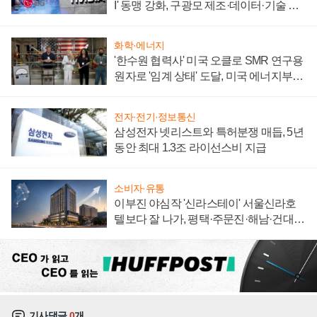
I' 동맹 강화, 구광모 제조·데이터·기술 결
집해 종합 로보틱스 기업으로
화학·에너지
'한수원 협력사' 미국 오클로 SMR 연구용
원자로 '임계 상태' 도달, 미국 에너지부
"중요한 이정표"
전자·전기·정보통신
삼성전자 넷리스트와 특허분쟁 매듭, 5년
동안 최대 1.3조 라이선스비 지급
소비자·유통
이부진 야심작 '신라스테이' 서울신라호
텔보다 잘 나가, 평택·주문진·해남·건대로
성장판 더 넓힌다
기사댓글
0
개