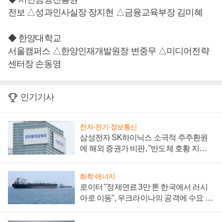
전보 △성과인사실장 장지현 △금융교육부장 김미혜
◆ 한양대학교
서울캠퍼스 △한양인재개발원장 변중무 △미디어전략
센터장 손동영
인기기사
전자·전기·정보통신
삼성전자 SK하이닉스 소극적 주주환원
에 해외 증권가 비판, "반도체 호황 지속
성 의문"
화학·에너지
로이터 "정제연료 3만 톤 한국에서 러시
아로 이동", 우크라이나의 공격에 수요 늘
어