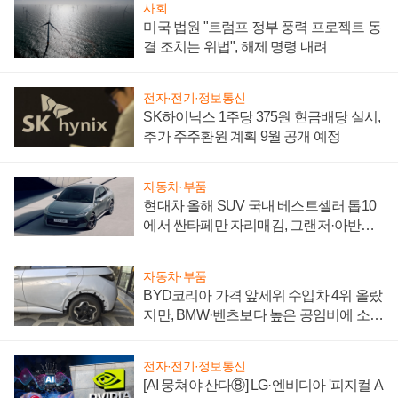
사회
미국 법원 "트럼프 정부 풍력 프로젝트 동
결 조치는 위법", 해제 명령 내려
전자·전기·정보통신
SK하이닉스 1주당 375원 현금배당 실시,
추가 주주환원 계획 9월 공개 예정
자동차·부품
현대차 올해 SUV 국내 베스트셀러 톱10
에서 싼타페만 자리매김, 그랜저·아반떼
'세단 쌍끌이'로 내수 방어
자동차·부품
BYD코리아 가격 앞세워 수입차 4위 올랐
지만, BMW·벤츠보다 높은 공임비에 소비
자 불만 폭발
전자·전기·정보통신
[AI 뭉쳐야 산다⑧] LG·엔비디아 '피지컬 A