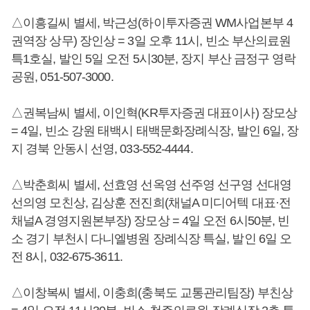
△이흥길씨 별세, 박근성(하이투자증권 WM사업본부 4
권역장 상무) 장인상 = 3일 오후 11시, 빈소 부산의료원
특1호실, 발인 5일 오전 5시30분, 장지 부산 금정구 영락
공원, 051-507-3000.
△권복남씨 별세, 이인혁(KR투자증권 대표이사) 장모상
= 4일, 빈소 강원 태백시 태백문화장례식장, 발인 6일, 장
지 경북 안동시 선영, 033-552-4444.
△박춘희씨 별세, 선효영 선옥영 선주영 선구영 선대영
선의영 모친상, 김상훈 전진희(채널A 미디어텍 대표·전
채널A 경영지원본부장) 장모상 = 4일 오전 6시50분, 빈
소 경기 부천시 다니엘병원 장례식장 특실, 발인 6일 오
전 8시, 032-675-3611.
△이창복씨 별세, 이충희(충북도 교통관리팀장) 부친상