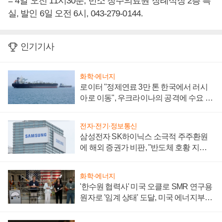
= 4일 오전 11시30분, 빈소 청주의료원 장례식장 2층 특
실, 발인 6일 오전 6시, 043-279-0144.
인기기사
화학·에너지
로이터 "정제연료 3만 톤 한국에서 러시
아로 이동", 우크라이나의 공격에 수요 늘
어
전자·전기·정보통신
삼성전자 SK하이닉스 소극적 주주환원
에 해외 증권가 비판, "반도체 호황 지속
성 의문"
화학·에너지
'한수원 협력사' 미국 오클로 SMR 연구용
원자로 '임계 상태' 도달, 미국 에너지부
"중요한 이정표"