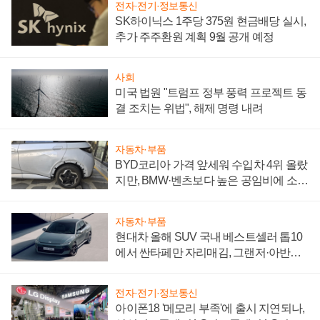
전자·전기·정보통신
SK하이닉스 1주당 375원 현금배당 실시,
추가 주주환원 계획 9월 공개 예정
사회
미국 법원 "트럼프 정부 풍력 프로젝트 동
결 조치는 위법", 해제 명령 내려
자동차·부품
BYD코리아 가격 앞세워 수입차 4위 올랐
지만, BMW·벤츠보다 높은 공임비에 소비
자 불만 폭발
자동차·부품
현대차 올해 SUV 국내 베스트셀러 톱10
에서 싼타페만 자리매김, 그랜저·아반떼
'세단 쌍끌이'로 내수 방어
전자·전기·정보통신
아이폰18 '메모리 부족'에 출시 지연되나,