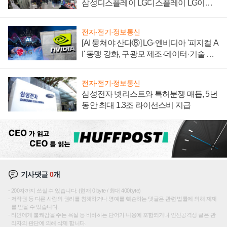
삼성디스플레이 LG디스플레이 LG이노
텍 '탈애플' 수익 다각화 속도
전자·전기·정보통신
[AI 뭉쳐야 산다⑧] LG·엔비디아 '피지컬 A
I' 동맹 강화, 구광모 제조·데이터·기술 결
집해 종합 로보틱스 기업으로
전자·전기·정보통신
삼성전자 넷리스트와 특허분쟁 매듭, 5년
동안 최대 1.3조 라이선스비 지급
기사댓글
0
개
200자까지 쓰실 수 있습니다. (현재 0 byte / 최대 400byte)
저작권 등 다른 사람의 권리를 침해하거나 명예를 훼손하는 댓글은 관련 법률에 의해 제재
를 받을 수 있습니다.
타인에게 불쾌감을 주는 욕설 등 비하하는 단어가 내용에 포함되거나 인신공격성 글은 관
리자의 판단에 의해 삭제 합니다.