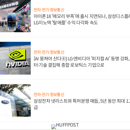
전자·전기·정보통신
아이폰18 '메모리 부족'에 출시 지연되나, 삼성디스
LG이노텍 '탈애플' 수익 다각화 속도
전자·전기·정보통신
[AI 뭉쳐야 산다⑧] LG·엔비디아 '피지컬 AI' 동맹 강
터·기술 결집해 종합 로보틱스 기업으로
전자·전기·정보통신
삼성전자 넷리스트와 특허분쟁 매듭, 5년 동안 최대 1
급