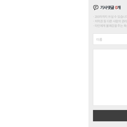
기사댓글
0
개
200자까지 쓰실 수 있습니다. (
저작권 등 다른 사람의 권리
타인에게 불쾌감을 주는 욕설