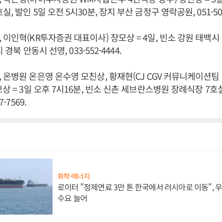
, 발인 5일 오전 5시30분, 장지 부산 금정구 영락공원, 051-507
 이인혁(KR투자증권 대표이사) 장모상 = 4일, 빈소 강원 태백
 경북 안동시 선영, 033-552-4444.
 온병원 온은영 온수영 모친상, 황재현(CJ CGV 커뮤니케이션팀 
상 = 3일 오후 7시16분, 빈소 신촌 세브란스병원 장례식장 7호실
7-7569.
화학·에너지
로이터 "정제연료 3만 톤 한국에서 러시아로 이동",
수요 늘어