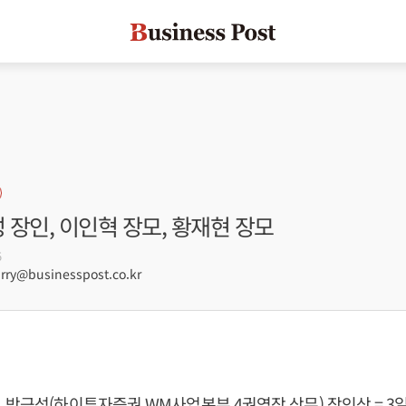
성 장인, 이인혁 장모, 황재현 장모
5
ry@businesspost.co.kr
 박근성(하이투자증권 WM사업본부 4권역장 상무) 장인상 = 3일 