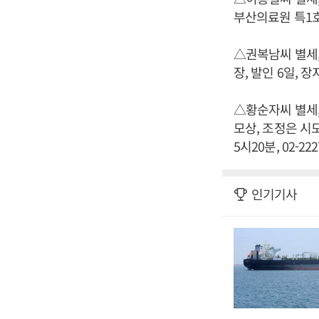
부산의료원 특1호실
△권복남씨 별세,
장, 발인 6일, 장지
△황순자씨 별세,
모상, 조정은 시모
5시20분, 02-222
인기기사