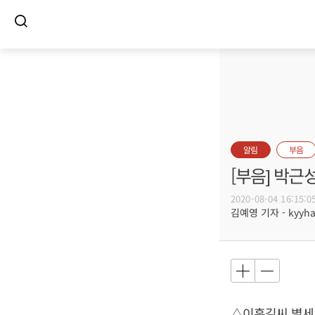
알림
부음
[부음] 박근
2020-08-04 16:15:0
김예영 기자 - kyyhar
△이흥길씨 별세,