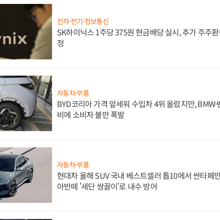
전자·전기·정보통신
SK하이닉스 1주당 375원 현금배당 실시, 추가 주주환
정
자동차·부품
BYD코리아 가격 앞세워 수입차 4위 올랐지만, BMW
비에 소비자 불만 폭발
자동차·부품
현대차 올해 SUV 국내 베스트셀러 톱10에서 싼타페만
아반떼 '세단 쌍끌이'로 내수 방어