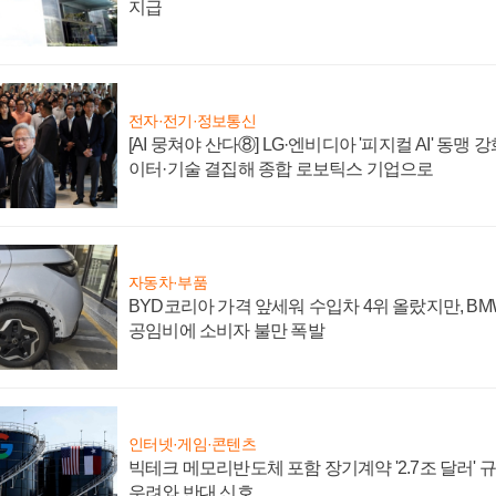
지급
전자·전기·정보통신
[AI 뭉쳐야 산다⑧] LG·엔비디아 '피지컬 AI' 동맹 
이터·기술 결집해 종합 로보틱스 기업으로
자동차·부품
BYD코리아 가격 앞세워 수입차 4위 올랐지만, B
공임비에 소비자 불만 폭발
인터넷·게임·콘텐츠
빅테크 메모리반도체 포함 장기계약 '2.7조 달러' 규모
우려와 반대 신호