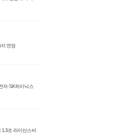
까지 연장
성전자·SK하이닉스
 1.3조 라이선스비