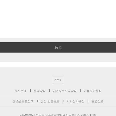
PC버전
회사소개
윤리강령
개인정보처리방침
이용자위원회
청소년보호정책
정정·반론보도
기사심의규정
불편신고
서울특별시 성동구 성수일로 39-34 서울숲더스페이스 12층