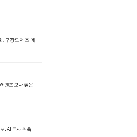
강화, 구광모 제조·데
MW·벤츠보다 높은
, AI 투자 위축