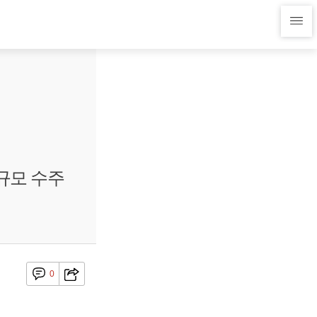
규모 수주
0