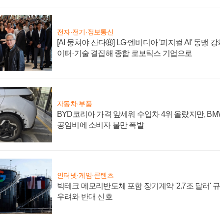
전자·전기·정보통신
[AI 뭉쳐야 산다⑧] LG·엔비디아 '피지컬 AI' 동맹 
이터·기술 결집해 종합 로보틱스 기업으로
자동차·부품
BYD코리아 가격 앞세워 수입차 4위 올랐지만, B
공임비에 소비자 불만 폭발
인터넷·게임·콘텐츠
빅테크 메모리반도체 포함 장기계약 '2.7조 달러' 규모
우려와 반대 신호