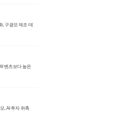
강화, 구광모 제조·데
MW·벤츠보다 높은
, AI 투자 위축