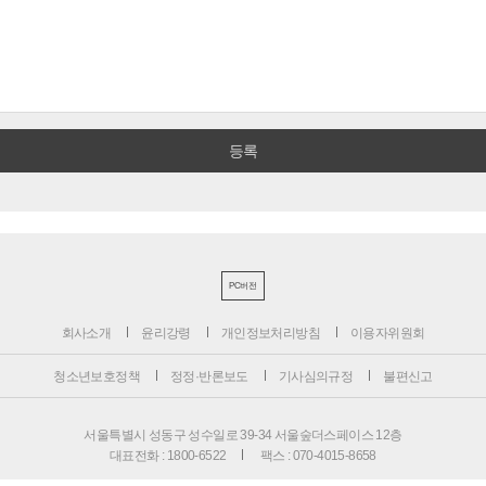
PC버전
회사소개
윤리강령
개인정보처리방침
이용자위원회
청소년보호정책
정정·반론보도
기사심의규정
불편신고
서울특별시 성동구 성수일로 39-34 서울숲더스페이스 12층
대표전화 : 1800-6522
팩스 : 070-4015-8658