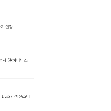
까지 연장
성전자·SK하이닉스
 1.3조 라이선스비