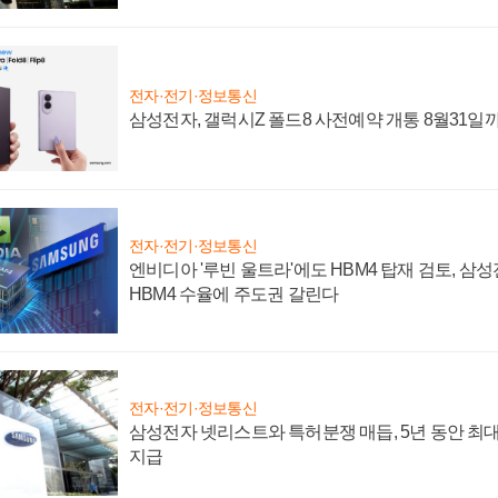
전자·전기·정보통신
삼성전자, 갤럭시Z 폴드8 사전예약 개통 8월31일
전자·전기·정보통신
엔비디아 '루빈 울트라'에도 HBM4 탑재 검토, 삼
HBM4 수율에 주도권 갈린다
전자·전기·정보통신
삼성전자 넷리스트와 특허분쟁 매듭, 5년 동안 최대
지급