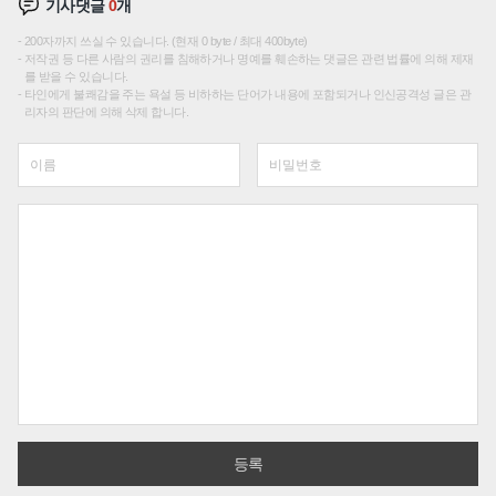
기사댓글
0
개
200자까지 쓰실 수 있습니다. (현재 0 byte / 최대 400byte)
저작권 등 다른 사람의 권리를 침해하거나 명예를 훼손하는 댓글은 관련 법률에 의해 제재
를 받을 수 있습니다.
타인에게 불쾌감을 주는 욕설 등 비하하는 단어가 내용에 포함되거나 인신공격성 글은 관
리자의 판단에 의해 삭제 합니다.