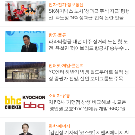
전자·전기·정보통신
SK하이닉스 노사 '성과급 주식 지급' 평행
선, 곽노정 'N% 성과급' 법적 논란 벗을지
주목
항공·물류
파라타항공 내년 미주 장거리 노선 첫 도
전, 윤철민 '하이브리드 항공사' 승부수 통
할까
인터넷·게임·콘텐츠
YG엔터 하반기 빅뱅 월드투어로 실적 성
장 증권가 전망, 신인 보이그룹도 주목
소비자·유통
치킨3사 '가맹점 상생' 비교해보니, 교촌
'영업권 보호'·bhc '신메뉴 개발'·BBQ '원가
부담'
화학·에너지
[김민정 기자의 '코스뽀'] 지엔씨에너지 AI