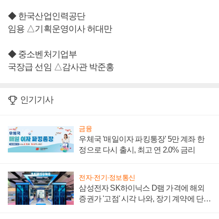
◆ 한국산업인력공단
임용 △기획운영이사 허대만
◆ 중소벤처기업부
국장급 선임 △감사관 박준홍
인기기사
금융
우체국 '매일이자 파킹통장' 5만 계좌 한
정으로 다시 출시, 최고 연 2.0% 금리
전자·전기·정보통신
삼성전자 SK하이닉스 D램 가격에 해외
증권가 '고점' 시각 나와, 장기 계약에 단점
부각