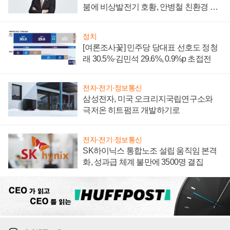
붐에 비상발전기 호황, 안병철 친환경 에
너지 발전전문기업 향한다
정치
[여론조사꽃] 민주당 당대표 선호도 정청
래 30.5%·김민석 29.6%, 0.9%p 초접전
전자·전기·정보통신
삼성전자, 미국 오크리지국립연구소와
극저온 히트펌프 개발하기로
전자·전기·정보통신
SK하이닉스 통합노조 설립 움직임 본격
화, 성과급 체계 불만에 3500명 결집