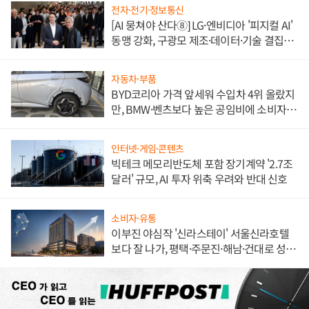
전자·전기·정보통신
[AI 뭉쳐야 산다⑧] LG·엔비디아 '피지컬 AI'
동맹 강화, 구광모 제조·데이터·기술 결집
해 종합 로보틱스 기업으로
자동차·부품
BYD코리아 가격 앞세워 수입차 4위 올랐지
만, BMW·벤츠보다 높은 공임비에 소비자
불만 폭발
인터넷·게임·콘텐츠
빅테크 메모리반도체 포함 장기계약 '2.7조
달러' 규모, AI 투자 위축 우려와 반대 신호
소비자·유통
이부진 야심작 '신라스테이' 서울신라호텔
보다 잘 나가, 평택·주문진·해남·건대로 성
장판 더 넓힌다