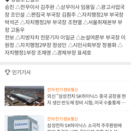
승진 △전무이사 김주완 △상무이사 임용일 △광고사업국
장 조인설 △편집국 부국장 김훤주 △자치행정2부 부국장
박석곤 △자치행정2부 부국장 조현열 △서울취재본부 부
장 고동우
전보 △지방자치 전문기자 이일균 △논설여론부 부국장 이
원정 △자치행정2부장 정성인 △시민사회부장 정봉화 △
자치행정1부장 조재영 △경제부장 표세호
인기기사
전자·전기·정보통신
외신 "삼성전자 SK하이닉스 중국 공장용 현
지 생산 반도체 장비 시험, 미국 수출통제 대
비"
전자·전기·정보통신
삼성전자 SK하이닉스 소극적 주주환원에