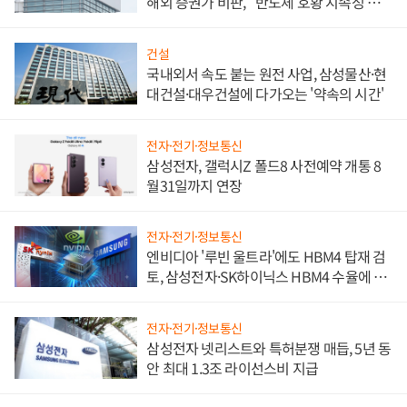
해외 증권가 비판, "반도체 호황 지속성 의
문"
건설
국내외서 속도 붙는 원전 사업, 삼성물산·현
대건설·대우건설에 다가오는 '약속의 시간'
전자·전기·정보통신
삼성전자, 갤럭시Z 폴드8 사전예약 개통 8
월31일까지 연장
전자·전기·정보통신
엔비디아 '루빈 울트라'에도 HBM4 탑재 검
토, 삼성전자·SK하이닉스 HBM4 수율에 주
도권 갈린다
전자·전기·정보통신
삼성전자 넷리스트와 특허분쟁 매듭, 5년 동
안 최대 1.3조 라이선스비 지급