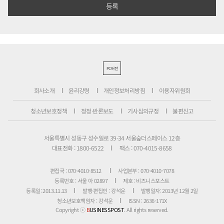
PC버전
회사소개
윤리강령
개인정보처리방침
이용자위원회
청소년보호정책
정정·반론보도
기사심의규정
불편신고
서울특별시 성동구 성수일로 39-34 서울숲더스페이스 12층
대표전화 : 1800-6522
팩스 : 070-4015-8658
편집국 : 070-4010-8512
사업본부 : 070-4010-7078
등록번호 : 서울 아 02897
제호 : 비즈니스포스트
등록일: 2013.11.13
발행·편집인 : 강석운
발행일자: 2013년 12월 2일
청소년보호책임자 : 강석운
ISSN : 2636-171X
Copyright ⓒ
B
USINESSPOST
. All rights reserved.