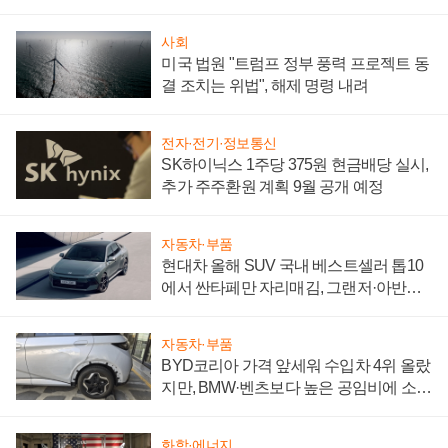
어
사회
미국 법원 "트럼프 정부 풍력 프로젝트 동
결 조치는 위법", 해제 명령 내려
전자·전기·정보통신
SK하이닉스 1주당 375원 현금배당 실시,
추가 주주환원 계획 9월 공개 예정
자동차·부품
현대차 올해 SUV 국내 베스트셀러 톱10
에서 싼타페만 자리매김, 그랜저·아반떼
'세단 쌍끌이'로 내수 방어
자동차·부품
BYD코리아 가격 앞세워 수입차 4위 올랐
지만, BMW·벤츠보다 높은 공임비에 소비
자 불만 폭발
화학·에너지