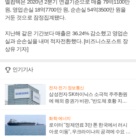
엘컴텍은 2020년 2분기 연결기준으로 매출 79억1100만
원, 영업손실 18억7700만 원, 순손실 54억3500만 원을
거둔 것으로 잠정집계됐다.
지난해 같은 기간보다 매출은 36.24% 감소했고 영업손
실과 순손실을 내며 적자전환했다. [비즈니스포스트 장
상유 기자]
인기기사
전자·전기·정보통신
삼성전자 SK하이닉스 소극적 주주환원
에 해외 증권가 비판, "반도체 호황 지속
성 의문"
화학·에너지
로이터 "정제연료 3만 톤 한국에서 러시
아로 이동", 우크라이나의 공격에 수요 늘