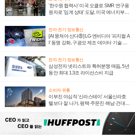
'한수원 협력사' 미국 오클로 SMR 연구용
원자로 '임계 상태' 도달, 미국 에너지부
"중요한 이정표"
전자·전기·정보통신
[AI 뭉쳐야 산다⑧] LG·엔비디아 '피지컬 A
I' 동맹 강화, 구광모 제조·데이터·기술 결
집해 종합 로보틱스 기업으로
전자·전기·정보통신
삼성전자 넷리스트와 특허분쟁 매듭, 5년
동안 최대 1.3조 라이선스비 지급
소비자·유통
이부진 야심작 '신라스테이' 서울신라호
텔보다 잘 나가, 평택·주문진·해남·건대로
성장판 더 넓힌다