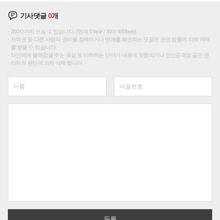
기사댓글
0
개
200자까지 쓰실 수 있습니다. (현재 0 byte / 최대 400byte)
저작권 등 다른 사람의 권리를 침해하거나 명예를 훼손하는 댓글은 관련 법률에 의해 제재
를 받을 수 있습니다.
타인에게 불쾌감을 주는 욕설 등 비하하는 단어가 내용에 포함되거나 인신공격성 글은 관
리자의 판단에 의해 삭제 합니다.