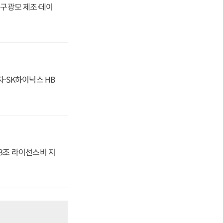
화, 구광모 제조·데이
자·SK하이닉스 HB
.3조 라이선스비 지