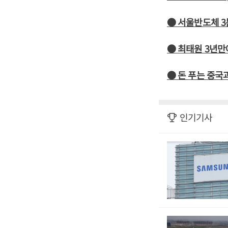
● 서울반도체 3
● 최태원 3년만
● 돈 푸는 중국
인기기사