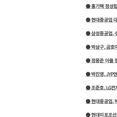
● 홍기택 정성립
● 현대중공업 
● 삼성중공업,
● 박삼구, 금호
● 정몽준 아들 
● 박진영, JY
● 조준호, LG전
● 현대중공업,
● 현대미포조선,