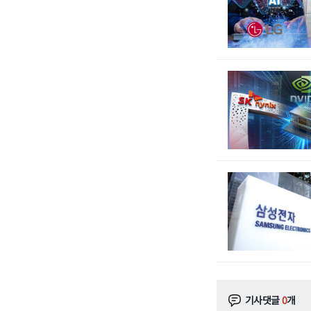
기사댓글
0
개