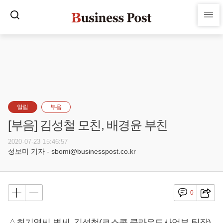
알림
부음
[부음] 김성철 모친, 배경윤 부친
2020-07-23 15:46:57
성보미 기자 - sbomi@businesspost.co.kr
0
△최기열씨 별세, 김성철(코스콤 클라우드사업부 팀장)