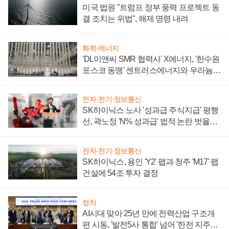
미국 법원 "트럼프 정부 풍력 프로젝트 동
결 조치는 위법", 해제 명령 내려
화학·에너지
'DL이앤씨 SMR 협력사' X에너지, '한수원
포스코 동맹' 센트러스에너지와 우라늄
계약 체결
전자·전기·정보통신
SK하이닉스 노사 '성과급 주식지급' 평행
선, 곽노정 'N% 성과급' 법적 논란 벗을지
주목
전자·전기·정보통신
SK하이닉스, 용인 'Y2' 팹과 청주 'M17' 팹
건설에 54조 투자 결정
정치
AI시대 맞아 25년 만에 전력산업 구조개
편 시동, '발전5사 통합' 넘어 '한전 지주사'