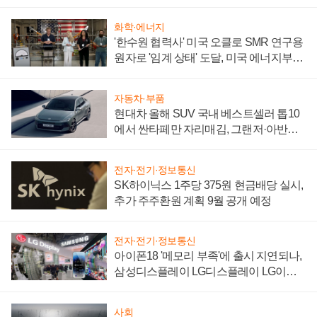
어
화학·에너지
'한수원 협력사' 미국 오클로 SMR 연구용
원자로 '임계 상태' 도달, 미국 에너지부
"중요한 이정표"
자동차·부품
현대차 올해 SUV 국내 베스트셀러 톱10
에서 싼타페만 자리매김, 그랜저·아반떼
'세단 쌍끌이'로 내수 방어
전자·전기·정보통신
SK하이닉스 1주당 375원 현금배당 실시,
추가 주주환원 계획 9월 공개 예정
전자·전기·정보통신
아이폰18 '메모리 부족'에 출시 지연되나,
삼성디스플레이 LG디스플레이 LG이노
텍 '탈애플' 수익 다각화 속도
사회