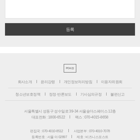
PC버전
회사소개
윤리강령
개인정보처리방침
이용자위원회
청소년보호정책
정정·반론보도
기사심의규정
불편신고
서울특별시 성동구 성수일로 39-34 서울숲더스페이스 12층
대표전화 : 1800-6522
팩스 : 070-4015-8658
편집국 : 070-4010-8512
사업본부 : 070-4010-7078
등록번호 : 서울 아 02897
제호 : 비즈니스포스트