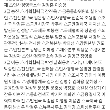
재 △인사경영국소속 김정훈 이승용
3급 승진 △기획협력국 장진욱 △금융통화위원회실 안세
현 △전산정보국 김은정 △인사경영국 권순욱 조용범 △조
사국 박경훈 △금융시장국 박주하 △금융결제국 이지선 △
발권국 김정남 △국제국 백봉현 △국제협력국 장준영 △외
자운용원 조광식 △부산본부 임춘성 △목포본부 채경래 △
광주전남본부 전재환 △전북본부 박의성 △강원본부 권도
근 △인천본부 강영관 이혜영 △제주본부 최용운 △경기본
부 김성자 △인사경영국소속 김범서 김영근 정영호
3급 이동 △기획협력국 박정필 최용훈 △커뮤니케이션국
박종현 △전산정보국 권태율 △인사경영국 윤명한 한경철
허남수 △인재개발원 금재명 이미경 △조사국 김민식 이동
원 이홍직 △경제통계국 김대진 김병수 김화용 문혜정 △
금융안정국 김성묵 문용필 문호성 박장호 송길성 안상기 이
장욱 이현진 △통화정책국 박기덕 이화연 △금융결제국 이
혁희 하혁진 △발권국 박종남 이병창 이용민 △국제국 김
동휘 남선우 박철우 △뉴욕사무소 김태경 △워싱턴주재 조