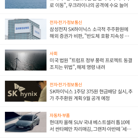
로 이동", 우크라이나의 공격에 수요 늘어
전자·전기·정보통신
삼성전자 SK하이닉스 소극적 주주환원에
해외 증권가 비판, "반도체 호황 지속성 의
문"
사회
미국 법원 "트럼프 정부 풍력 프로젝트 동결
조치는 위법", 해제 명령 내려
전자·전기·정보통신
SK하이닉스 1주당 375원 현금배당 실시, 추
가 주주환원 계획 9월 공개 예정
자동차·부품
현대차 올해 SUV 국내 베스트셀러 톱10에
서 싼타페만 자리매김, 그랜저·아반떼 '세단
쌍끌이'로 내수 방어