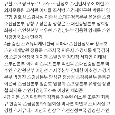
규환 △프랑크푸르트사무소 김정호 △런던사무소 허현 △
외자운용원 고석관 이재율 조석방 △경제연구원 박용민 임
근형 임호성 △감사실 이종상 △대구경북본부 윤용준 △광
주전남본부 강창구 장은종 정형윤 △대전충남본부 장희창
최봉서 △인천본부 석우현 △경남본부 김용환 양재득 △인
사경영국소속 민준기
4급 승진 △커뮤니케이션국 서하나 △전산정보국 황두호
△인재개발원 정용준 △조사국 민은지 △경제통계국 김하
영 △금융안정국 이지영 △발권국 김민정 서지연 이태검
△부산본부 이예리 △목포본부 박선욱 △대전충남본부 박
수연 △강원본부 이영선 △제주본부 강태헌 이소정 △경기
본부 박영진 △경남본부 양성규 정상범 △강릉본부 문동규
이은국 △울산본부 방준호 원창희 △포항본부 유영철 장경
철 최지욱 △인사경영국소속 이창민 채희준
4급 이동 △기획협력국 김광룡 김수현 이소윤 조우진 최동
규 한승욱 △금융통화위원회실 박나연 최연교 △비서실 고
경환 △커뮤니케이션국 한상우 △전산정보국 김영천 △인