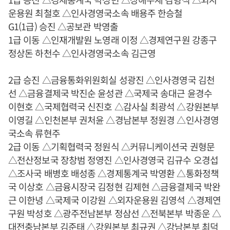
운용원 최철호 △인사경영국소속 배용주 한승철
G1(1급) 승진 △공보관 박영출
1급 이동 △인재개발원 노영래 이정 △경제연구원 강종구
정상돈 하천수 △인사경영국소속 김근영
2급 승진 △금융통화위원회실 성광진 △인사경영국 김천
선 △금융결제국 박진순 윤성관 △국제국 송대근 윤경수
이현호 △국제협력국 신진호 △감사실 최광석 △강원본부
이영길 △인천본부 권처윤 △경남본부 정원경 △인사경영
국소속 류현주
2급 이동 △기획협력국 정원식 △커뮤니케이션국 권형문
△전산정보국 장창범 정영진 △인사경영국 김규수 오경섭
△조사국 배병호 배성종 △경제통계국 박영환 △통화정책
국 이상호 △금융시장국 김정현 김제현 △금융결제국 박완
근 이한녕 △국제국 이강원 △외자운용원 김영석 △경제연
구원 박성호 △광주전남본부 정삼선 △전북본부 박종운 △
대전충남본부 김준태 △강원본부 최규권 △강남본부 최덕