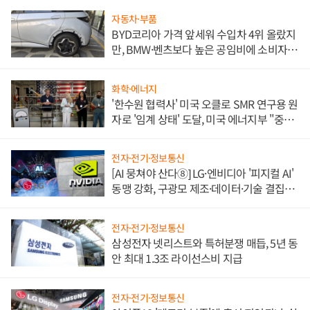
자동차·부품
BYD코리아 가격 앞세워 수입차 4위 올랐지
만, BMW·벤츠보다 높은 공임비에 소비자
불만 폭발
화학·에너지
'한수원 협력사' 미국 오클로 SMR 연구용 원
자로 '임계 상태' 도달, 미국 에너지부 "중요
한 이정표"
전자·전기·정보통신
[AI 뭉쳐야 산다⑧] LG·엔비디아 '피지컬 AI'
동맹 강화, 구광모 제조·데이터·기술 결집
해 종합 로보틱스 기업으로
전자·전기·정보통신
삼성전자 넷리스트와 특허분쟁 매듭, 5년 동
안 최대 1.3조 라이선스비 지급
전자·전기·정보통신