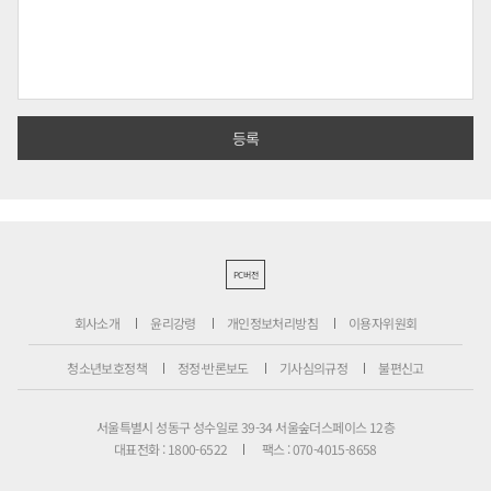
PC버전
회사소개
윤리강령
개인정보처리방침
이용자위원회
청소년보호정책
정정·반론보도
기사심의규정
불편신고
서울특별시 성동구 성수일로 39-34 서울숲더스페이스 12층
대표전화 : 1800-6522
팩스 : 070-4015-8658