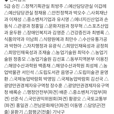
5급 승진 △정책기획관실 최방주 △예산담당관실 이갑례
△예산담당관실 정채용 △안전정책과 박오수 △사회재난
과 이재성 △중소벤처기업과 유시영 △에너지신산업과 손
동식 △관광과 정홍일 △문화자원과 정무혁 △스포츠산업
과 윤두환 △장애인복지과 김영준 △건강증진과 최병록 △
식품의약과 이남희 △식량원예과 최만수 △수산유통가공
과 박현아 △자치행정과 유광식 △희망인재육성과 공정희
△희망인재육성과 조재술 △농업기술원 최덕수 △농업기
술원 정종모 △농업기술원 김선표 △동부지역본부 이용진
△해양수산과학원 백종채 △해양수산과학원 최성제 △농
업박물관 서인석 △도립도서관 음영규 △도립미술관 윤영
환 △국제농업박람회 박영임 △국제농업박람회 김선국 △
광양만권경제자유구역청 장수훈 △광양만권경제자유구역
청 배록순 △행정안전부(파견) 배준 △중소벤처기업부(파
견) 선준식 △국민권익위원회(파견) 황광오 △국토교통부
(파견) 홍일권 △전남문화재단(파견) 이동명 △담양군(전
출) 윤환기 △함평군(전출) 기낙구