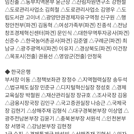
임진출 △동부지역본부 윤근상 △산림자원연구소 강현철
△도로관리사업소 김희철 △도로관리사업소 김영우 △도
립도서관 고이녀 △광양만권경제자유구역청 신구원 △행
정안전부(파견) 김동혁 △여성가족부(파견) 진종석 △전남
창조경제혁신센터(파견) 문인식 △대한무역투자공사(파견)
신준수 △한국농어촌공사(파견) 김준열 △구례군(파견) 최
남규 △광주광역시(파견) 이유지 △경상북도(파견) 이건창
△목포시(전출) 권용선 △영암군(전출) 안정욱
◆ 한국은행
부서장 이동 △정책보좌관 장정수 △지역협력실장 송두석
△법규제도실장 민준규 △디지털혁신실장 정성호 △경제
교육실장 박철원 △재산관리실장 장규호 △조사국장 김웅
△금융시장국장 김인구 △국고증권실장 나승근 △국제국
장 김현기 △상해주재 김형식 △대구경북본부장 이상엽 △
광주전남본부장 김윤기 △충북본부장 서원석 △인천본부
장 서명국 △강남본부장 김현정
1급 승진 △경제통계국 박성빈 △상해주재 김형식 △외자