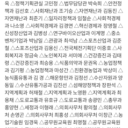
옥 △정책기획관실 고민정 △법무담당관 박숙희 △안전정
책과 김선호 △사회재난과 조기승 △자연재난과 김동진 △
자연재난과 최준기 △일자리정책과 임철순 △사회적경제
과 나소영 △사회적경제과 김경연 △혁신경제과 장영철 △
신성장산업과 김병성 △연구바이오산업과 이계명 △중소
벤처기업과 박남일 △관광과 최석남 △스포츠산업과 김준
철 △스포츠산업과 김용신 △전국체전기획단 이중호 △사
회복지과 정금숙 △노인복지과 서미애 △건강증진과 김태
령 △건강증진과 최승용 △식품의약과 문권옥 △농업정책
과 김기평 △농업정책과 마성간 △친환경농업과 박상미 △
농식품유통과 김 경 △해운항만과 김정선 △수산자원과 양
동일 △수산유통가공과 김진선 △섬해양정책과 장판석 △
지역계획과 허재철 △지역계획과 노영환 △지역계획과 최
용채 △도로교통과 유호규 △도로교통과 송광민 △총무과
홍양현 △세정과 이형래 △의회사무처 황의철 △의회사무
처 손영곤 △의회사무처 최홍성 △의회사무처 이창근 △농
업기술원 임경욱 △공무원교육원 최명철 △공무원교육원