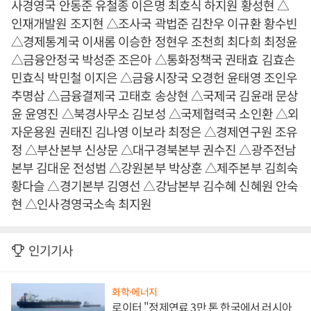
사경영국 안동준 유철종 이은명 최호식 하지원 황성현 △
인재개발원 조지현 △조사국 곽법준 김찬우 이규환 황수빈
△경제통계국 이새롬 이승한 정현우 조천희 최다희 최정윤
△금융안정국 박성준 조은아 △통화정책국 권태효 김효손
민효식 박민철 이지은 △금융시장국 오경헌 윤태영 조인우
추명삼 △금융결제국 고태호 송상현 △국제국 김윤래 문상
윤 윤영진 △북경사무소 김보성 △국제협력국 소인환 △외
자운용원 권태진 김나영 이보라 최정은 △경제연구원 조유
정 △부산본부 신상문 △대구경북본부 권수진 △광주전남
본부 김대운 전성범 △강원본부 박상훈 △제주본부 김희숙
황다슬 △경기본부 김영선 △강남본부 김수혜 신혜원 안숙
현 △인사경영국소속 최지원
인기기사
화학·에너지
로이터 "정제연료 3만 톤 한국에서 러시아