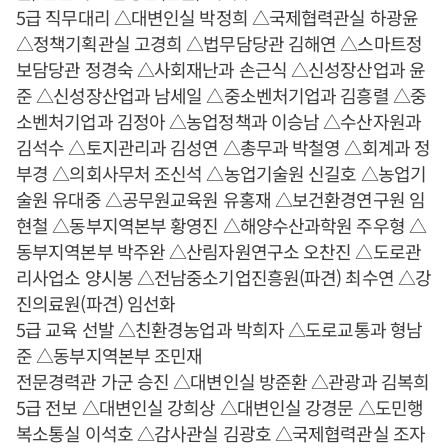
5급 직무대리 △대변인실 박정희 △국제협력관실 하광윤
△정책기획관실 고경희 △법무담당관 김해연 △스마트정
보담당관 정경숙 △사회재난과 손근식 △신성장산업과 윤
준 △신성장산업과 남세일 △중소벤처기업과 김흥렬 △중
소벤처기업과 김정아 △농업정책과 이승남 △수산자원과
김석수 △토지관리과 김성연 △총무과 박철영 △회계과 정
부경 △의회사무처 조신석 △농업기술원 신길호 △농업기
술원 유대중 △공무원교육원 유홍재 △보건환경연구원 임
현철 △동부지역본부 황영진 △해양수산과학원 주우형 △
동부지역본부 박주완 △산림자원연구소 오찬진 △도로관
리사업소 양시봉 △전남중소기업진흥원(파견) 최수연 △강
진의료원(파견) 임선화
5급 교육 선발 △친환경농업과 박희자 △도로교통과 형남
준 △동부지역본부 조민재
전문경력관 가군 승진 △대변인실 방준환 △관광과 김복희
5급 전보 △대변인실 강희상 △대변인실 강경문 △도민행
복소통실 이석호 △감사관실 김광호 △국제협력관실 조자