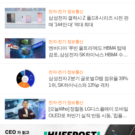
전자·전기·정보통신
삼성전자 갤럭시 Z 폴드8 시리즈 사전 판
매 '144만 대' 역대 최대
전자·전기·정보통신
엔비디아 '루빈 울트라'에도 HBM4 탑재
검토, 삼성전자·SK하이닉스 HBM4 수율
에 주도권 갈린다
전자·전기·정보통신
삼성전자 2분기 글로벌 D램 점유율 39%
1위, SK하이닉스와 13%p 격차
전자·전기·정보통신
[오늘Who] 정철동 LG디스플레이 모바일
OLED로 하반기 실적 반등 시동, '칩플레
이션'에 가격 인하 압박은 부담