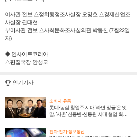
이사관 전보 △정치행정조사실장 오명호 △경제산업조
사실장 권태현
부이사관 전보 △사회문화조사심의관 박동찬 (7월22일
자)
◆ 인사이트코리아
△편집국장 안성모
인기기사
소비자·유통
롯데·농심 창업주 시대 '라면 앙금'은 옛
말, '사촌' 신동빈·신동원 시대 협업 확대
일로
전자·전기·정보통신