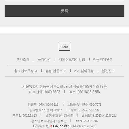
PC버전
회사소개
윤리강령
개인정보처리방침
이용자위원회
청소년보호정책
정정·반론보도
기사심의규정
불편신고
서울특별시 성동구 성수일로 39-34 서울숲더스페이스 12층
대표전화 : 1800-6522
팩스 : 070-4015-8658
편집국 : 070-4010-8512
사업본부 : 070-4010-7078
등록번호 : 서울 아 02897
제호 : 비즈니스포스트
등록일: 2013.11.13
발행·편집인 : 강석운
발행일자: 2013년 12월 2일
청소년보호책임자 : 강석운
ISSN : 2636-171X
Copyright ⓒ
B
USINESSPOST
. All rights reserved.