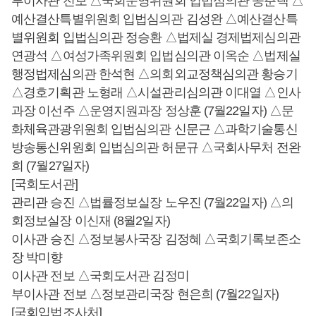
부이사관 전보 △국회운영위원회 입법심의관 공춘택 △
예산결산특별위원회 입법심의관 김성완 △예산결산특
별위원회 입법심의관 정승환 △법제실 경제법제심의관
연광석 △여성가족위원회 입법심의관 이옥순 △법제실
행정법제심의관 한석현 △의회외교정책심의관 황승기
△경호기획관 노형래 △시설관리심의관 이대열 △인사
과장 이선주 △운영지원과장 정상훈 (7월22일자) △문
화체육관광위원회 입법심의관 신문근 △과학기술통신
방송통신위원회 입법심의관 허문규 △국회사무처 전완
희 (7월27일자)
[국회도서관]
관리관 승진 △법률정보실장 노우진 (7월22일자) △의
회정보실장 이신재 (8월2일자)
이사관 승진 △정보봉사국장 김정혜 △국회기록보존소
장 박미향
이사관 전보 △국회도서관 김정미
부이사관 전보 △정보관리국장 현은희 (7월22일자)
[국회입법조사처]