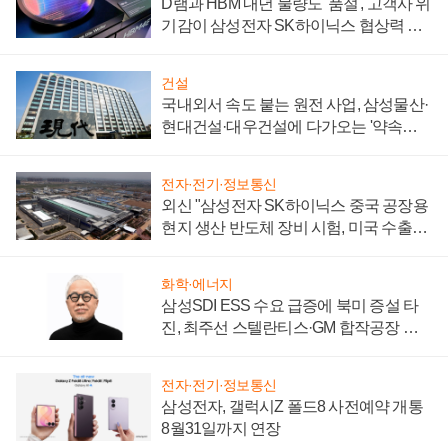
D램과 HBM 내년 물량도 '품절', 고객사 위
기감이 삼성전자 SK하이닉스 협상력 더
키워
건설
국내외서 속도 붙는 원전 사업, 삼성물산·
현대건설·대우건설에 다가오는 '약속의
시간'
전자·전기·정보통신
외신 "삼성전자 SK하이닉스 중국 공장용
현지 생산 반도체 장비 시험, 미국 수출통
제 대비"
화학·에너지
삼성SDI ESS 수요 급증에 북미 증설 타
진, 최주선 스텔란티스·GM 합작공장 건
설 재추진하나
전자·전기·정보통신
삼성전자, 갤럭시Z 폴드8 사전예약 개통
8월31일까지 연장