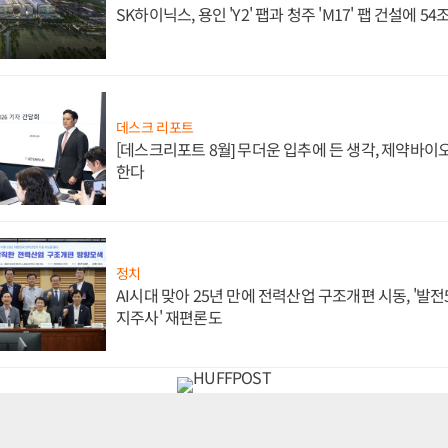
SK하이닉스, 용인 'Y2' 팹과 청주 'M17' 팹 건설에 5
데스크 리포트
[데스크리포트 8월] 무더운 입추에 든 생각, 제약바이
한다
정치
AI시대 맞아 25년 만에 전력산업 구조개편 시동, '발전5
지주사' 재편론도