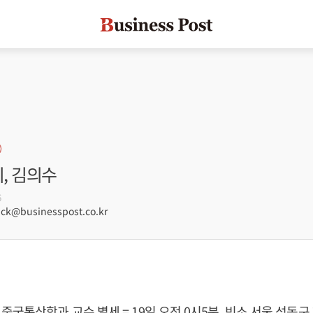
미, 김의수
6
ck@businesspost.co.kr
중국통상학과 교수 별세 = 19일 오전 0시5분, 빈소 서울 성동