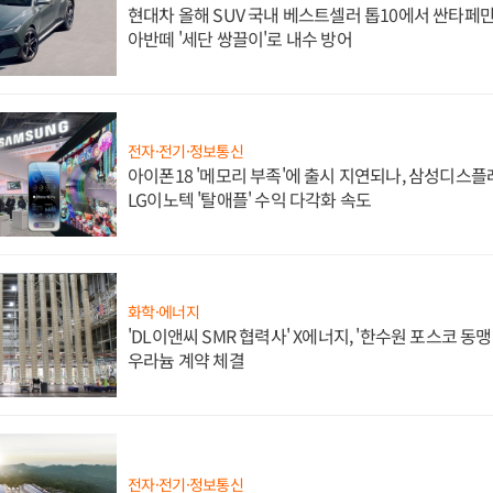
현대차 올해 SUV 국내 베스트셀러 톱10에서 싼타페만
아반떼 '세단 쌍끌이'로 내수 방어
전자·전기·정보통신
아이폰18 '메모리 부족'에 출시 지연되나, 삼성디스
LG이노텍 '탈애플' 수익 다각화 속도
화학·에너지
'DL이앤씨 SMR 협력사' X에너지, '한수원 포스코 
우라늄 계약 체결
전자·전기·정보통신