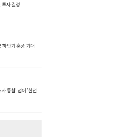
4조 투자 결정
오 하반기 훈풍 기대
사 통합' 넘어 '한전