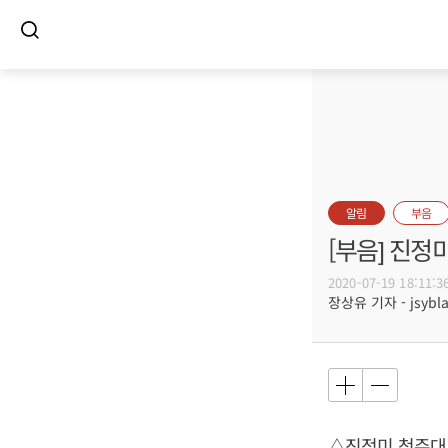
알림
부음
[부음] 진정
2020-07-19 18:11:3
장상유 기자 - jsybla
△진정미 청주대 