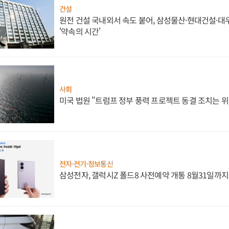
건설
원전 건설 국내외서 속도 붙어, 삼성물산·현대건설·
'약속의 시간'
사회
미국 법원 "트럼프 정부 풍력 프로젝트 동결 조치는 위
전자·전기·정보통신
삼성전자, 갤럭시Z 폴드8 사전예약 개통 8월31일까