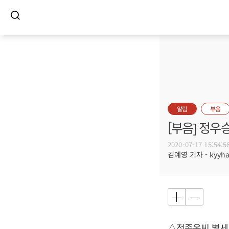
알림
부음
[부음] 정우
2020-07-17 15:54:5
김예영 기자 - kyyhar
△정종옥씨 별세,