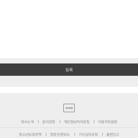
PC버전
회사소개
윤리강령
개인정보처리방침
이용자위원회
청소년보호정책
정정·반론보도
기사심의규정
불편신고