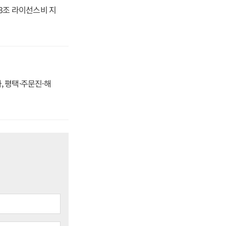
.3조 라이선스비 지
, 평택·주문진·해