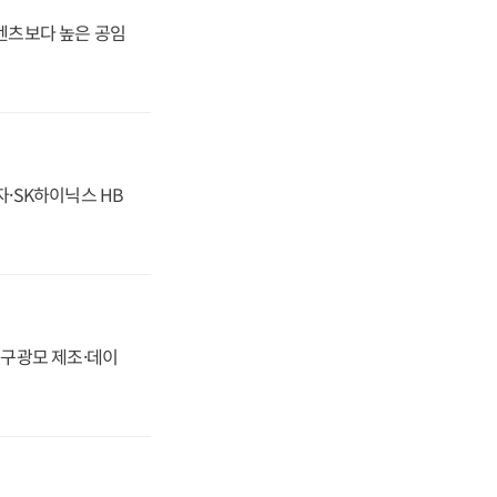
·벤츠보다 높은 공임
자·SK하이닉스 HB
화, 구광모 제조·데이