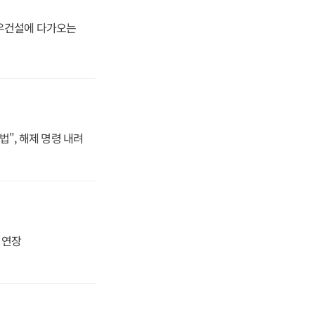
대우건설에 다가오는
법", 해제 명령 내려
지 연장