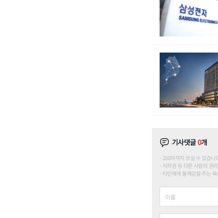
기사댓글
0
개
200자까지 쓰실 수 있습니다. (
저작권 등 다른 사람의 권리
타인에게 불쾌감을 주는 욕설