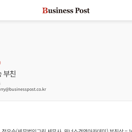
승 부친
6
ry@businesspost.co.kr
 정우승(세무법인그린 세무사, 위너스경영아카데미) 부친상 = 16