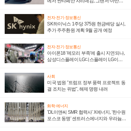
에서 싼타페만 자리매김, 그랜저·아반떼
'세단 쌍끌이'로 내수 방어
전자·전기·정보통신
SK하이닉스 1주당 375원 현금배당 실시,
추가 주주환원 계획 9월 공개 예정
전자·전기·정보통신
아이폰18 '메모리 부족'에 출시 지연되나,
삼성디스플레이 LG디스플레이 LG이노
텍 '탈애플' 수익 다각화 속도
사회
미국 법원 "트럼프 정부 풍력 프로젝트 동
결 조치는 위법", 해제 명령 내려
화학·에너지
'DL이앤씨 SMR 협력사' X에너지, '한수원
포스코 동맹' 센트러스에너지와 우라늄
계약 체결