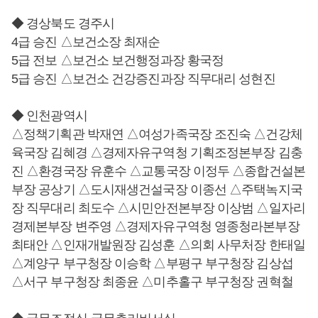
◆ 경상북도 경주시
4급 승진 △보건소장 최재순
5급 전보 △보건소 보건행정과장 황국정
5급 승진 △보건소 건강증진과장 직무대리 성현진
◆ 인천광역시
△정책기획관 박재연 △여성가족국장 조진숙 △건강체
육국장 김혜경 △경제자유구역청 기획조정본부장 김충
진 △환경국장 유훈수 △교통국장 이정두 △종합건설본
부장 공상기 △도시재생건설국장 이종선 △주택녹지국
장 직무대리 최도수 △시민안전본부장 이상범 △일자리
경제본부장 변주영 △경제자유구역청 영종청라본부장
최태안 △인재개발원장 김성훈 △의회 사무처장 한태일
△계양구 부구청장 이승학 △부평구 부구청장 김상섭
△서구 부구청장 최종윤 △미추홀구 부구청장 권혁철