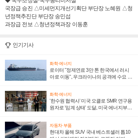
◆ 국무조정실·국무총리비서실
국장급 승진 △미세먼지개선기획단 부단장 노혜원 △청
년정책추진단 부단장 송민섭
과장급 전보 △청년정책과장 이동훈
인기기사
화학·에너지
로이터 "정제연료 3만 톤 한국에서 러시
아로 이동", 우크라이나의 공격에 수요 늘
어
화학·에너지
'한수원 협력사' 미국 오클로 SMR 연구용
원자로 '임계 상태' 도달, 미국 에너지부
"중요한 이정표"
자동차·부품
현대차 올해 SUV 국내 베스트셀러 톱10