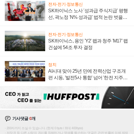
전자·전기·정보통신
SK하이닉스 노사 '성과급 주식지급' 평행
선, 곽노정 'N% 성과급' 법적 논란 벗을지
주목
전자·전기·정보통신
SK하이닉스, 용인 'Y2' 팹과 청주 'M17' 팹
건설에 54조 투자 결정
정치
AI시대 맞아 25년 만에 전력산업 구조개
편 시동, '발전5사 통합' 넘어 '한전 지주사'
재편론도
기사댓글
0
개
200자까지 쓰실 수 있습니다. (현재 0 byte / 최대 400byte)
저작권 등 다른 사람의 권리를 침해하거나 명예를 훼손하는 댓글은 관련 법률에 의해 제재