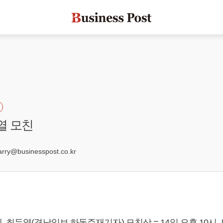
열 모친
7
ry@businesspost.co.kr
 최두열(경남일보 하동주재기자) 모친상 = 14일 오후 10시,