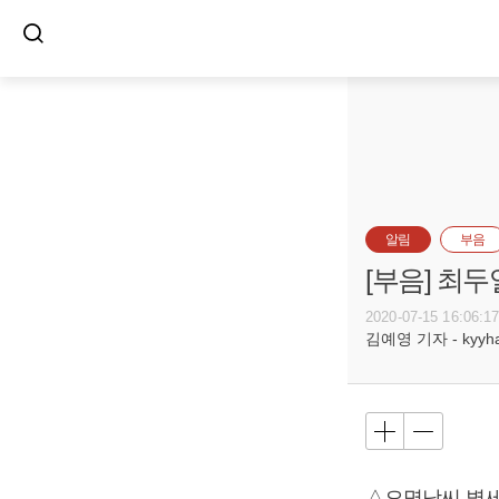
알림
부음
[부음] 최두
2020-07-15 16:06:1
김예영 기자 - kyyhar
△오명남씨 별세,