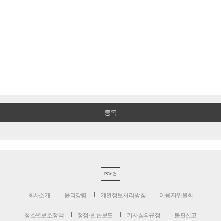
PC버전
회사소개
윤리강령
개인정보처리방침
이용자위원회
청소년보호정책
정정·반론보도
기사심의규정
불편신고