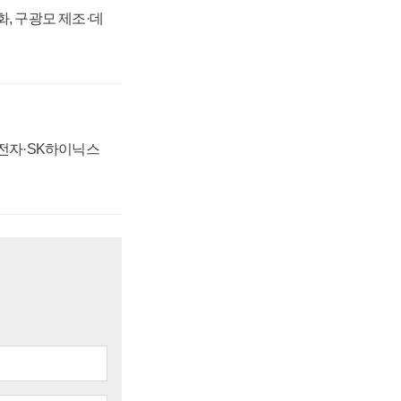
강화, 구광모 제조·데
성전자·SK하이닉스