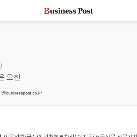
운 모친
3
businesspost.co.kr
, 이윤석(한국전력 인천본부차장) 이지운(서울신문 전문기자)