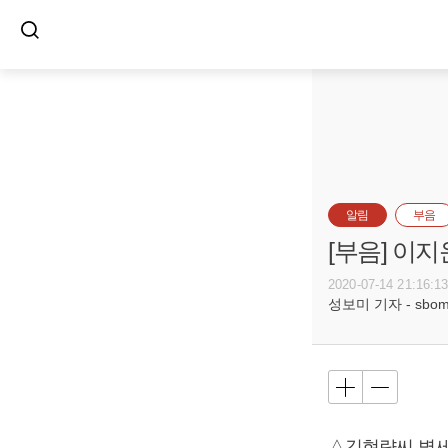
알림
부음
[부음] 이지
2020-07-14 21:16:1
성보미 기자 - sbomi@
△김현량씨 별세