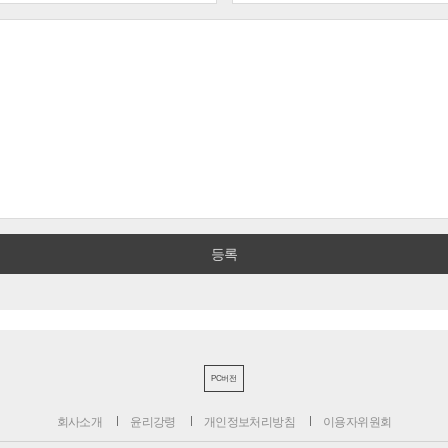
PC버전
회사소개
윤리강령
개인정보처리방침
이용자위원회