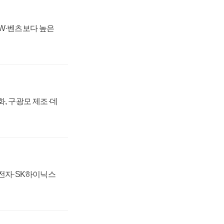
MW·벤츠보다 높은
강화, 구광모 제조·데
성전자·SK하이닉스