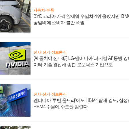
자동차·부품
BYD코리아 가격 앞세워 수입차 4위 올랐지만, B
공임비에 소비자 불만 폭발
전자·전기·정보통신
[AI 뭉쳐야 산다⑧] LG·엔비디아 '피지컬 AI' 동맹 
이터·기술 결집해 종합 로보틱스 기업으로
전자·전기·정보통신
엔비디아 '루빈 울트라'에도 HBM4 탑재 검토, 삼
HBM4 수율에 주도권 갈린다