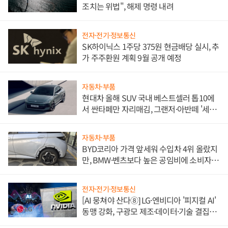
조치는 위법", 해제 명령 내려
전자·전기·정보통신
SK하이닉스 1주당 375원 현금배당 실시, 추
가 주주환원 계획 9월 공개 예정
자동차·부품
현대차 올해 SUV 국내 베스트셀러 톱10에
서 싼타페만 자리매김, 그랜저·아반떼 '세단
쌍끌이'로 내수 방어
자동차·부품
BYD코리아 가격 앞세워 수입차 4위 올랐지
만, BMW·벤츠보다 높은 공임비에 소비자
불만 폭발
전자·전기·정보통신
[AI 뭉쳐야 산다⑧] LG·엔비디아 '피지컬 AI'
동맹 강화, 구광모 제조·데이터·기술 결집
해 종합 로보틱스 기업으로