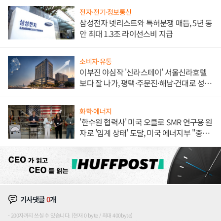
전자·전기·정보통신
삼성전자 넷리스트와 특허분쟁 매듭, 5년 동
안 최대 1.3조 라이선스비 지급
소비자·유통
이부진 야심작 '신라스테이' 서울신라호텔
보다 잘 나가, 평택·주문진·해남·건대로 성
장판 더 넓힌다
화학·에너지
'한수원 협력사' 미국 오클로 SMR 연구용 원
자로 '임계 상태' 도달, 미국 에너지부 "중요
한 이정표"
기사댓글
0
개
200자까지 쓰실 수 있습니다. (현재 0 byte / 최대 400byte)