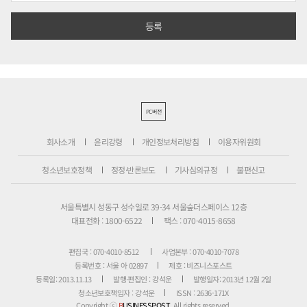
PC버전
회사소개
윤리강령
개인정보처리방침
이용자위원회
청소년보호정책
정정·반론보도
기사심의규정
불편신고
서울특별시 성동구 성수일로 39-34 서울숲더스페이스 12층
대표전화 : 1800-6522
팩스 : 070-4015-8658
편집국 : 070-4010-8512
사업본부 : 070-4010-7078
등록번호 : 서울 아 02897
제호 : 비즈니스포스트
등록일: 2013.11.13
발행·편집인 : 강석운
발행일자: 2013년 12월 2일
청소년보호책임자 : 강석운
ISSN : 2636-171X
Copyright ⓒ
B
USINESSPOST
. All rights reserved.