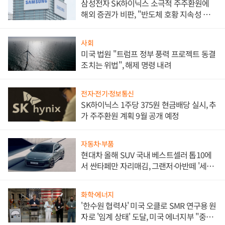
삼성전자 SK하이닉스 소극적 주주환원에
해외 증권가 비판, "반도체 호황 지속성 의
문"
사회
미국 법원 "트럼프 정부 풍력 프로젝트 동결
조치는 위법", 해제 명령 내려
전자·전기·정보통신
SK하이닉스 1주당 375원 현금배당 실시, 추
가 주주환원 계획 9월 공개 예정
자동차·부품
현대차 올해 SUV 국내 베스트셀러 톱10에
서 싼타페만 자리매김, 그랜저·아반떼 '세단
쌍끌이'로 내수 방어
화학·에너지
'한수원 협력사' 미국 오클로 SMR 연구용 원
자로 '임계 상태' 도달, 미국 에너지부 "중요