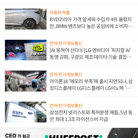
한 이정표"
자동차·부품
BYD코리아 가격 앞세워 수입차 4위 올랐지
만, BMW·벤츠보다 높은 공임비에 소비자
불만 폭발
전자·전기·정보통신
[AI 뭉쳐야 산다⑧] LG·엔비디아 '피지컬 AI'
동맹 강화, 구광모 제조·데이터·기술 결집
해 종합 로보틱스 기업으로
전자·전기·정보통신
아이폰18 '메모리 부족'에 출시 지연되나, 삼
성디스플레이 LG디스플레이 LG이노텍 '탈
애플' 수익 다각화 속도
전자·전기·정보통신
삼성전자 넷리스트와 특허분쟁 매듭, 5년 동
안 최대 1.3조 라이선스비 지급