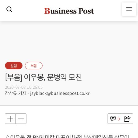
알림
부음
[부음] 이우봉, 문병익 모친
2020-07-08 10:26:05
장상유 기자 - jsyblack@businesspost.co.kr
0
△이우봉 전 BN케미칼 대표이사·전 부산매일신문 상무이