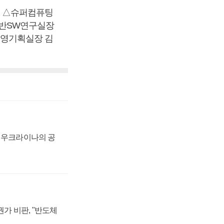
 △슈퍼컴퓨팅
반SW연구실장
영기획실장 김
, 우크라이나의 공
가 비판, "반도체