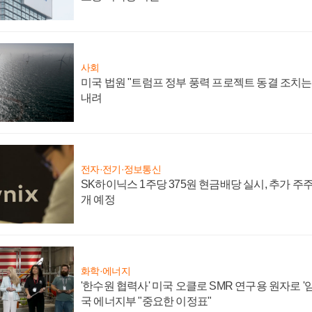
사회
미국 법원 "트럼프 정부 풍력 프로젝트 동결 조치는 
내려
전자·전기·정보통신
SK하이닉스 1주당 375원 현금배당 실시, 추가 주
개 예정
화학·에너지
'한수원 협력사' 미국 오클로 SMR 연구용 원자로 '임
국 에너지부 "중요한 이정표"