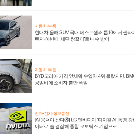
자동차·부품
현대차 올해 SUV 국내 베스트셀러 톱10에서 싼타
랜저·아반떼 '세단 쌍끌이'로 내수 방어
자동차·부품
BYD코리아 가격 앞세워 수입차 4위 올랐지만, B
공임비에 소비자 불만 폭발
전자·전기·정보통신
[AI 뭉쳐야 산다⑧] LG·엔비디아 '피지컬 AI' 동맹 
이터·기술 결집해 종합 로보틱스 기업으로