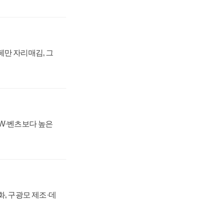
페만 자리매김, 그
MW·벤츠보다 높은
강화, 구광모 제조·데