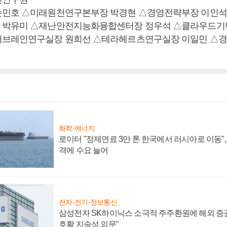
손민호 △미래원천연구본부장 박경현 △경영전략부장 이인석
 박유미 △재난안전지능화융합센터장 정우석 △클라우드기
버브레인연구실장 원희선 △테라헤르츠연구실장 이일민 △경
화학·에너지
로이터 "정제연료 3만 톤 한국에서 러시아로 이동"
격에 수요 늘어
전자·전기·정보통신
삼성전자 SK하이닉스 소극적 주주환원에 해외 증권
호황 지속성 의문"