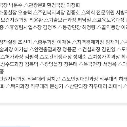
무국장 박문수 △관광문화환경국장 이정희
보소통실장 오승택 △주민복지과장 김종호 △의회 전문위원 서병
합보건지원과장 최윤환 △기술보급과장 허남일 △교육보육과장 
종 △휴양림사업소장 김정호 △봉강면장 허정량 △골약동장 이
략정책실장 조선미 △총무과장 이재윤 △지역경제과장 임채기 
술과장 이기섭 △안전총괄과장 정용균 △건설과장 김민영 △도
 △허가과장 김필석 △보건위생과장 성재순 △여성가족과장 최
△상수도과장 김복덕 △광양읍장 정은태 △옥곡면장 서정옥 △
종
△민원지적과장 직무대리 김치곤 △노인장애인과장 직무대리 하
세화 △택지과장 직무대리 문성기 △산단과장 직무대리 최대식 