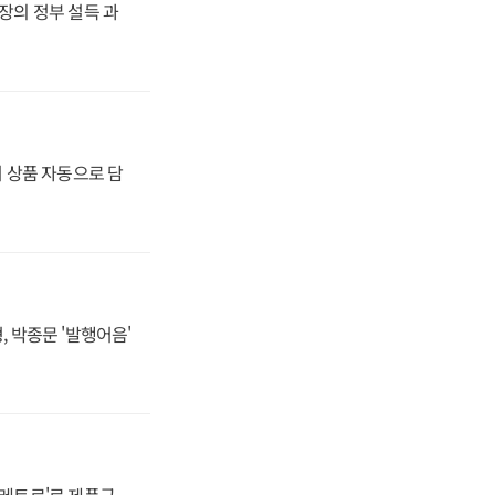
사장의 정부 설득 과
기 상품 자동으로 담
, 박종문 '발행어음'
'레트로'로 제품군