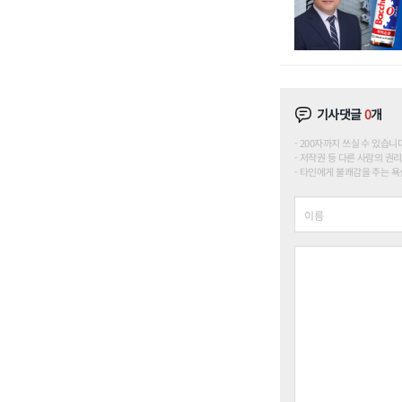
기사댓글
0
개
200자까지 쓰실 수 있습니다. (
저작권 등 다른 사람의 권리
타인에게 불쾌감을 주는 욕설