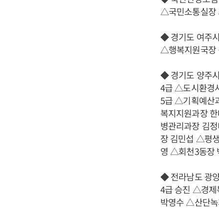
△국민소통실장
◆ 경기도 여주
△행복지원국장 
◆ 경기도 양주
4급 △도시환경
5급 △기획예산
복지지원과장 한
병관리과장 김정
장 김민섭 △평
영 △회천3동장
◆ 전라남도 광
4급 승진 △경
박영수 △산단녹