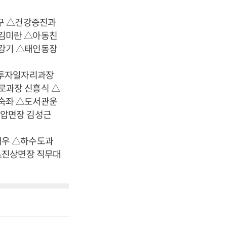
구 △건강증진과
김미란 △아동친
강기 △태인동장
△투자일자리과장
로과장 신흥식 △
숙좌 △도서관운
다압면장 김성근
태우 △하수도과
△진상면장 직무대