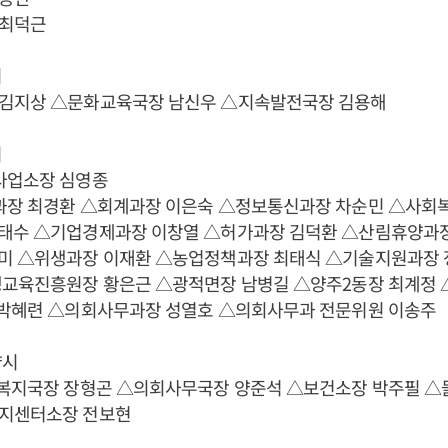
 최덕근
시
김지상 △문화교육국장 남신우 △지속발전국장 김용해
시
사업소장 심영종
과장 최경환 △회계과장 이은숙 △정보통신과장 차순민 △사회
태수 △기업경제과장 이창열 △허가과장 김덕환 △산림휴양과장
미 △위생과장 이재환 △농업정책과장 최태식 △기술지원과장 
생교육진흥원장 황은근 △광적면장 남병길 △양주2동장 최계정 
 박혜련 △의회사무과장 성열호 △의회사무과 전문위원 이송주
양시
제복지국장 장형곤 △의회사무국장 양준석 △보건소장 박주필 
지센터소장 전보현