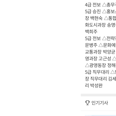
4급 전보 △총
5급 승진 △홍
장 백현숙 △통
화도시과장 송명
백희주
5급 전보 △전
문병주 △문화예
교통과장 박양균
영과장 고근성 
△광영동장 정해
5급 직무대리 
장 직무대리 김
리 박성완
인기기사