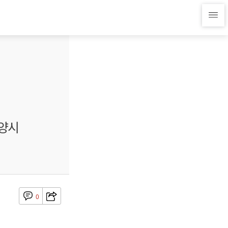
광양시
0