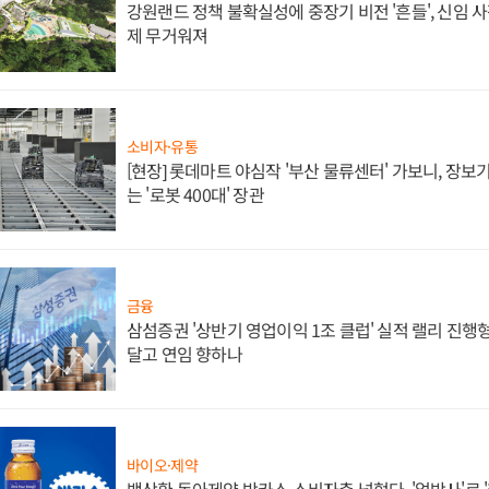
강원랜드 정책 불확실성에 중장기 비전 '흔들', 신임 
제 무거워져
소비자·유통
[현장] 롯데마트 야심작 '부산 물류센터' 가보니, 장보
는 '로봇 400대' 장관
금융
삼섬증권 '상반기 영업이익 1조 클럽' 실적 랠리 진행형
달고 연임 향하나
바이오·제약
백상환 동아제약 박카스 소비자층 넓혔다, '얼박사'로 