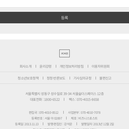
PC버전
회사소개
윤리강령
개인정보처리방침
이용자위원회
청소년보호정책
정정·반론보도
기사심의규정
불편신고
서울특별시 성동구 성수일로 39-34 서울숲더스페이스 12층
대표전화 : 1800-6522
팩스 : 070-4015-8658
편집국 : 070-4010-8512
사업본부 : 070-4010-7078
등록번호 : 서울 아 02897
제호 : 비즈니스포스트
등록일: 2013.11.13
발행·편집인 : 강석운
발행일자: 2013년 12월 2일