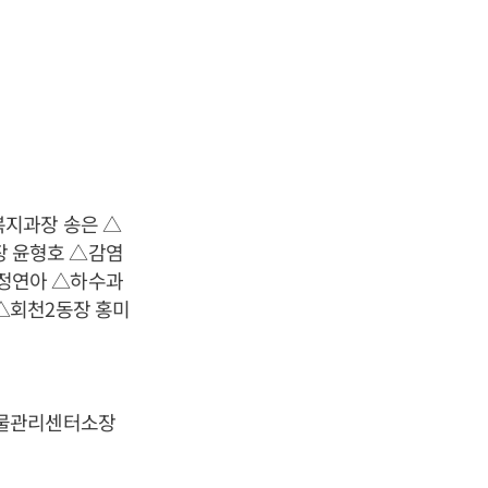
복지과장 송은 △
 윤형호 △감염
정연아 △하수과
△회천2동장 홍미
△물관리센터소장