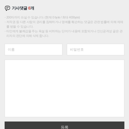
기사댓글
0
개
200자까지 쓰실 수 있습니다. (현재 0 byte / 최대 400byte)
저작권 등 다른 사람의 권리를 침해하거나 명예를 훼손하는 댓글은 관련 법률에 의해 제재
를 받을 수 있습니다.
타인에게 불쾌감을 주는 욕설 등 비하하는 단어가 내용에 포함되거나 인신공격성 글은 관
리자의 판단에 의해 삭제 합니다.