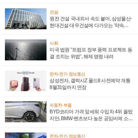
통제 대비"
건설
원전 건설 국내외서 속도 붙어, 삼성물산·
현대건설·대우건설에 다가오는 '약속의
시간'
사회
미국 법원 "트럼프 정부 풍력 프로젝트 동
결 조치는 위법", 해제 명령 내려
전자·전기·정보통신
삼성전자, 갤럭시Z 폴드8 사전예약 개통
8월31일까지 연장
자동차·부품
BYD코리아 가격 앞세워 수입차 4위 올랐
지만, BMW·벤츠보다 높은 공임비에 소비
자 불만 폭발
전자·전기·정보통신