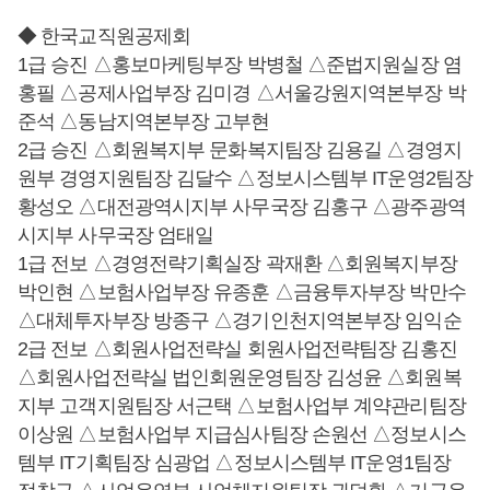
◆ 한국교직원공제회
1급 승진 △홍보마케팅부장 박병철 △준법지원실장 염
홍필 △공제사업부장 김미경 △서울강원지역본부장 박
준석 △동남지역본부장 고부현
2급 승진 △회원복지부 문화복지팀장 김용길 △경영지
원부 경영지원팀장 김달수 △정보시스템부 IT운영2팀장
황성오 △대전광역시지부 사무국장 김홍구 △광주광역
시지부 사무국장 엄태일
1급 전보 △경영전략기획실장 곽재환 △회원복지부장
박인현 △보험사업부장 유종훈 △금융투자부장 박만수
△대체투자부장 방종구 △경기인천지역본부장 임익순
2급 전보 △회원사업전략실 회원사업전략팀장 김홍진
△회원사업전략실 법인회원운영팀장 김성윤 △회원복
지부 고객지원팀장 서근택 △보험사업부 계약관리팀장
이상원 △보험사업부 지급심사팀장 손원선 △정보시스
템부 IT기획팀장 심광업 △정보시스템부 IT운영1팀장