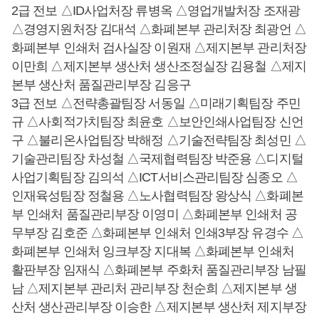
2급 전보 △ID사업처장 류병옥 △영업개발처장 조재광
△경영지원처장 김대석 △화폐본부 관리처장 최광언 △
화폐본부 인쇄처 검사실장 이원재 △제지본부 관리처장
이만희 △제지본부 생산처 생산조정실장 김용철 △제지
본부 생산처 품질관리부장 김응구
3급 전보 △전략총괄팀장 서동일 △미래기획팀장 주민
규 △사회적가치팀장 최윤호 △보안인쇄사업팀장 신언
구 △불리온사업팀장 박해정 △기술전략팀장 최성민 △
기술관리팀장 차성철 △국제협력팀장 박준용 △디지털
사업기획팀장 김의석 △ICT서비스관리팀장 심종오 △
인재육성팀장 정철용 △노사협력팀장 왕상식 △화폐본
부 인쇄처 품질관리부장 이영미 △화폐본부 인쇄처 공
무부장 김호준 △화폐본부 인쇄처 인쇄3부장 유경수 △
화폐본부 인쇄처 잉크부장 지대복 △화폐본부 인쇄처
활판부장 임재식 △화폐본부 주화처 품질관리부장 남필
남 △제지본부 관리처 관리부장 천순희 △제지본부 생
산처 생산관리부장 이승한 △제지본부 생산처 제지부장