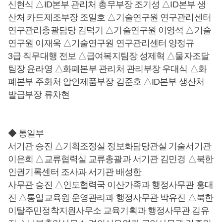
신현식 △ID본부 관리처 총무부장 조기성 △ID본부 생
산처 카드제조부장 조일호 △기술연구원 연구관리센터
연구관리총괄담당 김덕기 △기술연구원 이영석 △기술
연구원 이재욱 △기술연구원 연구관리센터 양정규
3급 직무대행 전보 △급여복지팀장 성제혁 △물자조달
팀장 윤라영 △화폐본부 관리처 관리부장 우대식 △화
폐본부 주화처 압인제품부장 김준호 △ID본부 생산처
발급부장 류차현
◆ 통일부
서기관 승진 △기획조정실 정보화담당관실 기술서기관
이은희 △교류협력실 교류총괄과 서기관 김민경 △북한
인권기록센터 조사과 서기관 배성한
사무관 승진 △인도협력국 이산가족과 행정사무관 홍대
진 △통일교육원 운영관리과 행정사무관 박유진 △북한
이탈주민정착지원사무소 교육기획과 행정사무관 김유