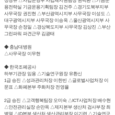
정창규 △사업운영부 사업체지원팀장 권덕환 △기금운
용전략실 기금운용기획팀장 김건주 △경기도북부지부
사무국장 권진현 △부산광역시지부 사무국장 이성도 △
대구광역시지부 사무국장 이승옥 △울산광역시지부 사
무국장 손정일 △경상북도지부 사무국장 김상진 △부산
그린파워 파견근무 김광태
◆ 충남대병원
△사무국장 이무현
◆ 한국조폐공사
하부기관장 임용 △기술연구원장 유환신
1급 승진 △성과관리처장 이한빈 △글로벌사업처장 이
문표 △화폐본부 주화처장 전영율
2급 승진 △고객행복팀장 오미숙 △ICT사업처장 배수현
△안전관리실장 손만옥 △제지본부 생산처 검사부장 최
병열 △ID본부 생산처 생산관리부장 이기련 △기술연구