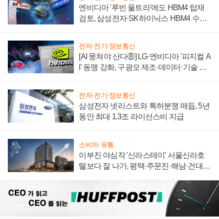
엔비디아 '루빈 울트라'에도 HBM4 탑재
검토, 삼성전자·SK하이닉스 HBM4 수율
에 주도권 갈린다
전자·전기·정보통신
[AI 뭉쳐야 산다⑧] LG·엔비디아 '피지컬 A
I' 동맹 강화, 구광모 제조·데이터·기술 결
집해 종합 로보틱스 기업으로
전자·전기·정보통신
삼성전자 넷리스트와 특허분쟁 매듭, 5년
동안 최대 1.3조 라이선스비 지급
소비자·유통
이부진 야심작 '신라스테이' 서울신라호
텔보다 잘 나가, 평택·주문진·해남·건대로
성장판 더 넓힌다