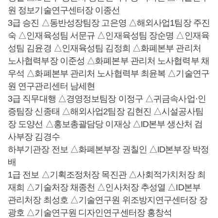
원 정보기술연구센터장 이종선
3급 승진 △동반성장팀장 고은영 △해외사업1팀장 주진
숙 △인재육성팀 서문규 △인재육성팀 장순명 △인재육
성팀 김윤경 △인재육성팀 김정희 △화폐본부 관리처
노사협력부장 이준성 △화폐본부 관리처 노사협력부 채
우석 △화폐본부 관리처 노사협력부 최윤복 △기술연구
원 연구관리센터 남세현
3급 직무대행 △경영정보팀장 이정구 △귀금속사업·인
증팀장 신종태 △해외사업2팀장 김현진 △시설공사팀
장 도양선 △홍보총괄담당 이재상 △ID본부 생산처 검
사부장 김경수
하부기관장 전보 △화폐본부장 권칠인 △ID본부장 박정
배
1급 전보 △기획조정처장 목진관 △사회적가치처장 최
재희 △기술처장 채종천 △인사처장 추성열 △ID본부
관리처장 최성호 △기술연구원 위조방지연구센터장 장
광호 △기술연구원 디자인연구센터장 홍창석