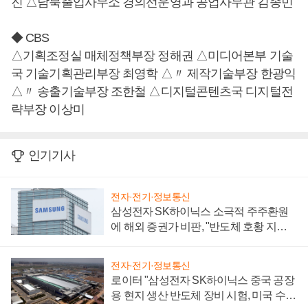
진 △남북출입사무소 경의선운영과 공업사무관 김종민
◆ CBS
△기획조정실 매체정책부장 정해권 △미디어본부 기술
국 기술기획관리부장 최영학 △〃 제작기술부장 한광익
△〃 송출기술부장 조한철 △디지털콘텐츠국 디지털전
략부장 이상미
인기기사
전자·전기·정보통신
삼성전자 SK하이닉스 소극적 주주환원
에 해외 증권가 비판, "반도체 호황 지속
성 의문"
전자·전기·정보통신
로이터 "삼성전자 SK하이닉스 중국 공장
용 현지 생산 반도체 장비 시험, 미국 수출