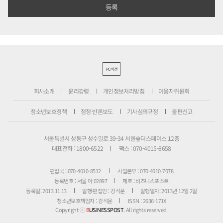
PC버전
회사소개
윤리강령
개인정보처리방침
이용자위원회
청소년보호정책
정정·반론보도
기사심의규정
불편신고
서울특별시 성동구 성수일로 39-34 서울숲더스페이스 12층
대표전화 : 1800-6522
팩스 : 070-4015-8658
편집국 : 070-4010-8512
사업본부 : 070-4010-7078
등록번호 : 서울 아 02897
제호 : 비즈니스포스트
등록일: 2013.11.13
발행·편집인 : 강석운
발행일자: 2013년 12월 2일
청소년보호책임자 : 강석운
ISSN : 2636-171X
Copyright ⓒ
B
USINESSPOST
. All rights reserved.