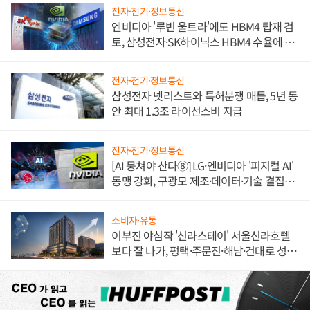
전자·전기·정보통신
엔비디아 '루빈 울트라'에도 HBM4 탑재 검
토, 삼성전자·SK하이닉스 HBM4 수율에 주
도권 갈린다
전자·전기·정보통신
삼성전자 넷리스트와 특허분쟁 매듭, 5년 동
안 최대 1.3조 라이선스비 지급
전자·전기·정보통신
[AI 뭉쳐야 산다⑧] LG·엔비디아 '피지컬 AI'
동맹 강화, 구광모 제조·데이터·기술 결집
해 종합 로보틱스 기업으로
소비자·유통
이부진 야심작 '신라스테이' 서울신라호텔
보다 잘 나가, 평택·주문진·해남·건대로 성
장판 더 넓힌다