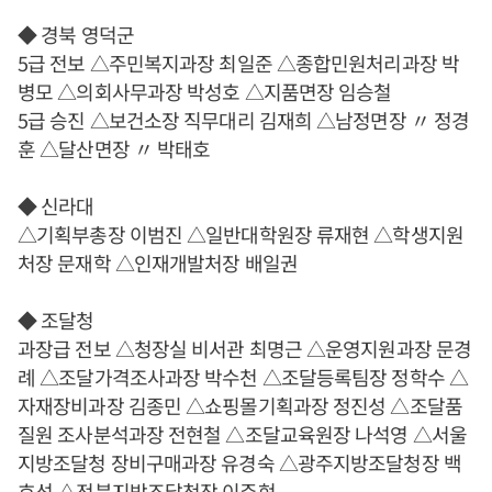
◆ 경북 영덕군
5급 전보 △주민복지과장 최일준 △종합민원처리과장 박
병모 △의회사무과장 박성호 △지품면장 임승철
5급 승진 △보건소장 직무대리 김재희 △남정면장 〃 정경
훈 △달산면장 〃 박태호
◆ 신라대
△기획부총장 이범진 △일반대학원장 류재현 △학생지원
처장 문재학 △인재개발처장 배일권
◆ 조달청
과장급 전보 △청장실 비서관 최명근 △운영지원과장 문경
례 △조달가격조사과장 박수천 △조달등록팀장 정학수 △
자재장비과장 김종민 △쇼핑몰기획과장 정진성 △조달품
질원 조사분석과장 전현철 △조달교육원장 나석영 △서울
지방조달청 장비구매과장 유경숙 △광주지방조달청장 백
호성 △전북지방조달청장 이주현