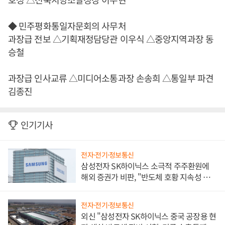
◆ 민주평화통일자문회의 사무처
과장급 전보 △기획재정담당관 이우식 △중앙지역과장 동
승철
과장급 인사교류 △미디어소통과장 손송희 △통일부 파견
김종진
인기기사
전자·전기·정보통신
삼성전자 SK하이닉스 소극적 주주환원에
해외 증권가 비판, "반도체 호황 지속성 의
문"
전자·전기·정보통신
외신 "삼성전자 SK하이닉스 중국 공장용 현