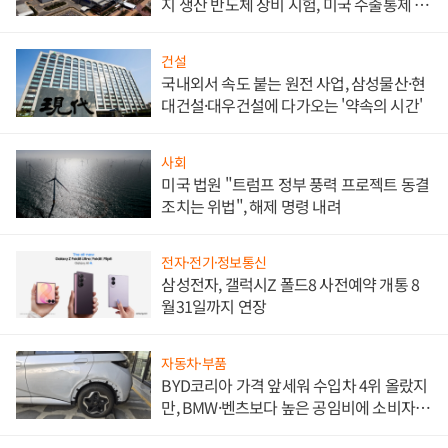
지 생산 반도체 장비 시험, 미국 수출통제 대
비"
건설
국내외서 속도 붙는 원전 사업, 삼성물산·현
대건설·대우건설에 다가오는 '약속의 시간'
사회
미국 법원 "트럼프 정부 풍력 프로젝트 동결
조치는 위법", 해제 명령 내려
전자·전기·정보통신
삼성전자, 갤럭시Z 폴드8 사전예약 개통 8
월31일까지 연장
자동차·부품
BYD코리아 가격 앞세워 수입차 4위 올랐지
만, BMW·벤츠보다 높은 공임비에 소비자
불만 폭발