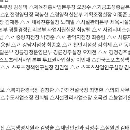
부장 김성택 △체육진흥사업본부장 오장수 △기금조성총괄본
 △안전경영단장 곽봉현 △경영혁신본부 기획조정실장 이종준
장 김재봉 △〃 체육진흥실장 노태일 △시설관리본부 체육시설
부 경륜경정관리본부 사업지원실장 최창렬 △〃 사업서비스실
남 △〃 중랑지점장 박영준 △〃 관악지점장 최종림 △〃 시흥
최용필 △〃 강남지점장 최종호 △〃 천안지점장 김희제 △〃 
괄본부 경륜경정운영본부 경륜경주실장 오재천 △〃 경정경주실
스포츠레저사업본부 투표권사업실장 이민재 △한국스포츠정책
 △〃 스포츠정책연구실장 김권일 △〃 스포츠산업연구실장 김
 전보 △복지환경국장 김창환 △안전건설국장 최영환 △의회 사무
 △수도사업소장 진희병 △시설관리사업소장 오국선 △농업기
 승진 △농생명지원과 김영술 △재난안전과 김정수 △심원면 김