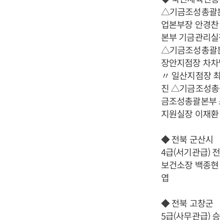
△기금조성총괄본
업본부장 안경찬
본부 기금관리실
△기금조성총괄본
장안지점장 차차
〃 일산지점장 
진 △기금조성총
금조성총괄본부 
지원실장 이재환
◆ 전북 군산시
4급(서기관급)
보건소장 백종현
엽
◆ 전북 고창군
5급(사무관급)