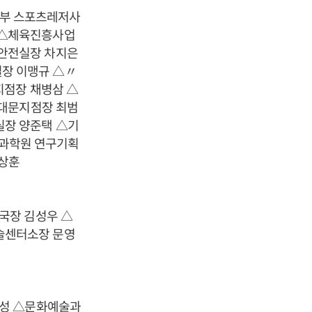
부 스포츠레저사
 △체육진흥사업
안전실장 차지은
장 이맹규 △〃
지점장 채병삼 △
동대문지점장 최범
장 양준택 △기
과학원 연구기획
상훈
국장 김성우 △
술센터소장 문영
태성 △문화예술과