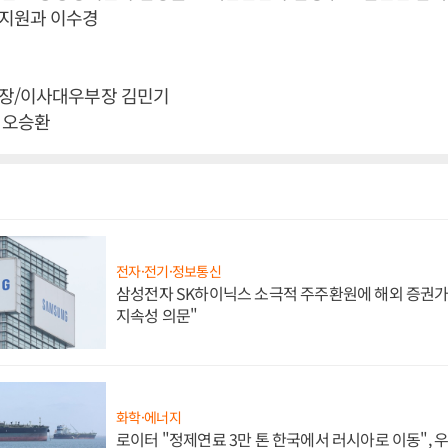
지원과 이수경
장/이사대우부장 김민기
 오승환
전자·전기·정보통신
삼성전자 SK하이닉스 소극적 주주환원에 해외 증권가 
지속성 의문"
화학·에너지
로이터 "정제연료 3만 톤 한국에서 러시아로 이동",