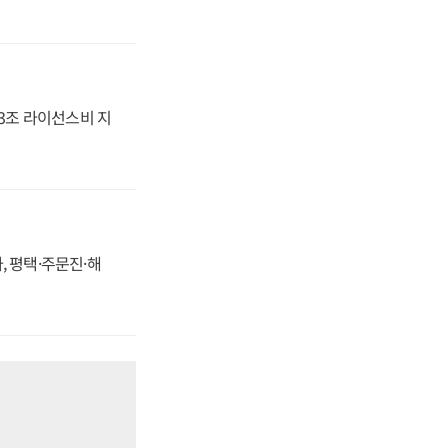
.3조 라이선스비 지
, 평택·주문진·해