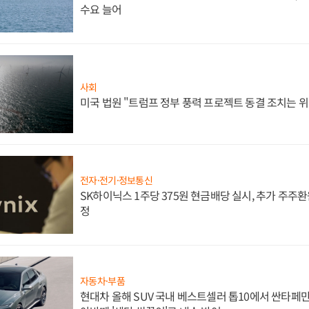
수요 늘어
사회
미국 법원 "트럼프 정부 풍력 프로젝트 동결 조치는 위
전자·전기·정보통신
SK하이닉스 1주당 375원 현금배당 실시, 추가 주주환
정
자동차·부품
현대차 올해 SUV 국내 베스트셀러 톱10에서 싼타페만