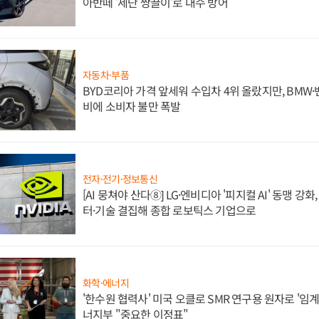
아반떼 '세단 쌍끌이'로 내수 방어
자동차·부품
BYD코리아 가격 앞세워 수입차 4위 올랐지만, BMW
비에 소비자 불만 폭발
전자·전기·정보통신
[AI 뭉쳐야 산다⑧] LG·엔비디아 '피지컬 AI' 동맹 강
터·기술 결집해 종합 로보틱스 기업으로
화학·에너지
'한수원 협력사' 미국 오클로 SMR 연구용 원자로 '임계 
너지부 "중요한 이정표"