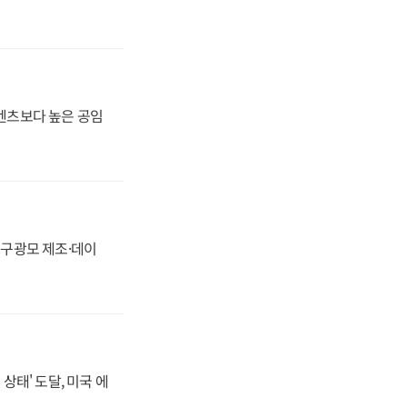
·벤츠보다 높은 공임
화, 구광모 제조·데이
상태' 도달, 미국 에