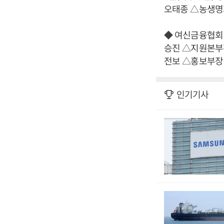
오태종 △농생명
◆ 여신금융협회
승진 △지원본부
전보 △홍보부장
인기기사