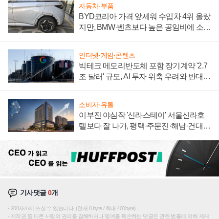
자동차·부품
BYD코리아 가격 앞세워 수입차 4위 올랐
지만, BMW·벤츠보다 높은 공임비에 소비
자 불만 폭발
인터넷·게임·콘텐츠
빅테크 메모리반도체 포함 장기계약 '2.7
조 달러' 규모, AI 투자 위축 우려와 반대
신호
소비자·유통
이부진 야심작 '신라스테이' 서울신라호
텔보다 잘 나가, 평택·주문진·해남·건대로
성장판 더 넓힌다
기사댓글
0
개
200자까지 쓰실 수 있습니다. (현재 0 byte / 최대 400byte)
저작권 등 다른 사람의 권리를 침해하거나 명예를 훼손하는 댓글은 관련 법률에 의해 제재