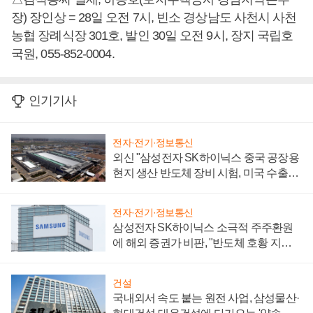
장) 장인상 = 28일 오전 7시, 빈소 경상남도 사천시 사천
농협 장례식장 301호, 발인 30일 오전 9시, 장지 국립호
국원, 055-852-0004.
인기기사
전자·전기·정보통신
외신 "삼성전자 SK하이닉스 중국 공장용
현지 생산 반도체 장비 시험, 미국 수출통
제 대비"
전자·전기·정보통신
삼성전자 SK하이닉스 소극적 주주환원
에 해외 증권가 비판, "반도체 호황 지속
성 의문"
건설
국내외서 속도 붙는 원전 사업, 삼성물산·