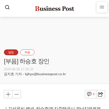
알림
부음
[부음] 하승호 장인
2020-06-28 17:26:18
김지효 기자 - kjihyo@businesspost.co.kr
0
△김석용씨 별세, 하승호(토지주택공사 경남지역본부