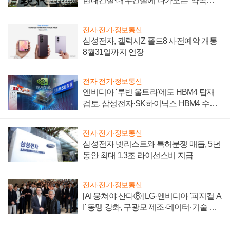
현대건설·대우건설에 다가오는 '약속의
시간'
전자·전기·정보통신
삼성전자, 갤럭시Z 폴드8 사전예약 개통
8월31일까지 연장
전자·전기·정보통신
엔비디아 '루빈 울트라'에도 HBM4 탑재
검토, 삼성전자·SK하이닉스 HBM4 수율
에 주도권 갈린다
전자·전기·정보통신
삼성전자 넷리스트와 특허분쟁 매듭, 5년
동안 최대 1.3조 라이선스비 지급
전자·전기·정보통신
[AI 뭉쳐야 산다⑧] LG·엔비디아 '피지컬 A
I' 동맹 강화, 구광모 제조·데이터·기술 결
집해 종합 로보틱스 기업으로