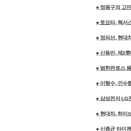
● 정몽구의 고
● 토요타, 렉
● 정의선, 현대
● 신동빈, 제2
● 범한판토스 몸
● 이형수, 인
● 삼성전자 LG
● 현대차, 하
● 신종균 타이젠