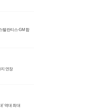
 스텔란티스·GM 합
까지 연장
대' 역대 최대