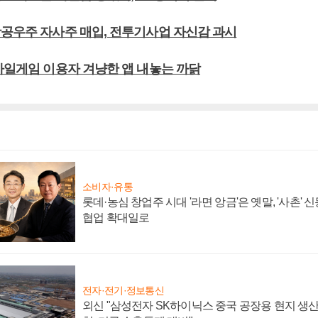
항공우주 자사주 매입, 전투기사업 자신감 과시
모바일게임 이용자 겨냥한 앱 내놓는 까닭
소비자·유통
롯데·농심 창업주 시대 '라면 앙금'은 옛말, '사촌'
협업 확대일로
전자·전기·정보통신
외신 "삼성전자 SK하이닉스 중국 공장용 현지 생산