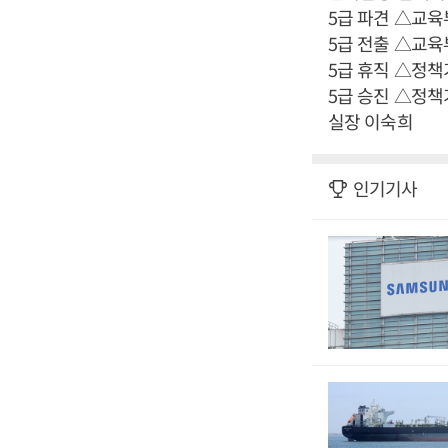
5급 파견 △교육
5급 전출 △교육
5급 휴직 △정
5급 승진 △정
실장 이숙희
인기기사