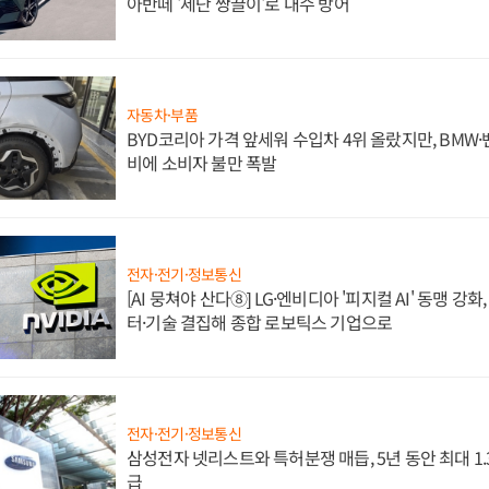
아반떼 '세단 쌍끌이'로 내수 방어
자동차·부품
BYD코리아 가격 앞세워 수입차 4위 올랐지만, BMW
비에 소비자 불만 폭발
전자·전기·정보통신
[AI 뭉쳐야 산다⑧] LG·엔비디아 '피지컬 AI' 동맹 강
터·기술 결집해 종합 로보틱스 기업으로
전자·전기·정보통신
삼성전자 넷리스트와 특허분쟁 매듭, 5년 동안 최대 1
급