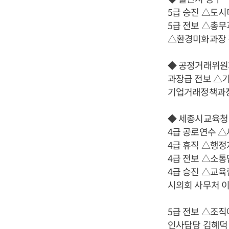
5급 승진 △도
5급 전보 △총
△환경미화과장 
◆ 공정거래위원
과장급 전보 △
기업거래정책과
◆ 세종시교육청
4급 공로연수 
4급 휴직 △행
4급 전보 △소
4급 승진 △교
시의회 사무처 
5급 전보 △조
인사담당 김혜덕