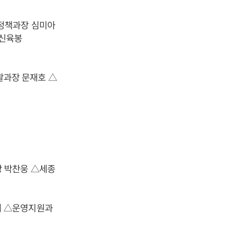
정책과장 심미아
 신육봉
과장 문재호 △
 박찬웅 △세종
미 △운영지원과