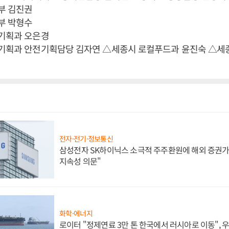
부 김진권
부 박형수
책기획과 오은경
책기획과 안전기획담당 김자연 △세종시 로컬푸드과 윤진숙 △세
전자·전기·정보통신
삼성전자 SK하이닉스 소극적 주주환원에 해외 증권가 
지속성 의문"
화학·에너지
로이터 "정제연료 3만 톤 한국에서 러시아로 이동",