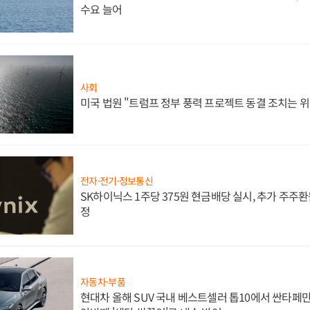
수요 늘어
사회
미국 법원 "트럼프 정부 풍력 프로젝트 동결 조치는 위
전자·전기·정보통신
SK하이닉스 1주당 375원 현금배당 실시, 추가 주주환
정
자동차·부품
현대차 올해 SUV 국내 베스트셀러 톱10에서 싼타페만