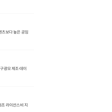
·벤츠보다 높은 공임
화, 구광모 제조·데이
.3조 라이선스비 지