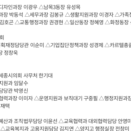
시디자인과장 이광우 △남목3동장 유성목
무과장 박동석 △세무과장 김봉규 △생활지원과장 이경자 △가족
김호곤 △교통행정과장 권경현 △일산동장 정혜영 △화정동장
회
기획재정담당관 이순미 △기업집단정책과장 성경제 △카르텔총괄
장 정창욱
△세종시의회 사무처 한기대
정지원과 임달수
통담당관 박영신
육협력과장 이미자 △운영지원과 보직대기 구중필 △행정지원과장
이재택
직예산과 조직법무담당 이윤선 △교육협력과 대외협력담당 안영
 △교육복지과 고용지원담당 김지연 △양지고 행정실장 전창미