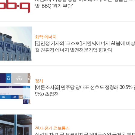
발'·BBQ '원가 부담'
화학·에너지
[김민정 기자의 '코스뽀'] 지엔씨에너지 AI 붐에 비
철 친환경 에너지 발전전문기업 향한다
정치
[여론조사꽃] 민주당 당대표 선호도 정청래 30.5%·김민
9%p 초접전
전자·전기·정보통신
삼성전자, 미국 오크리지국립연구소와 극저온 히