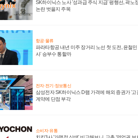
SK하이닉스 노사 '성과급 주식 지급' 평행선, 곽노정
논란 벗을지 주목
항공·물류
파라타항공 내년 미주 장거리 노선 첫 도전, 윤철민
사' 승부수 통할까
전자·전기·정보통신
삼성전자 SK하이닉스 D램 가격에 해외 증권가 '고점
계약에 단점 부각
소비자·유통
치킨3사 '가맹점 상생' 비교해보니, 교촌 '영업권 보호'