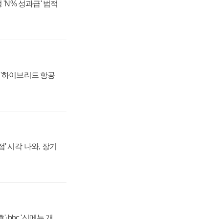
 'N% 성과급' 법적
 '하이브리드 항공
' 시각 나와, 장기
·bhc '신메뉴 개