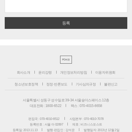
PC버전
회사소개
윤리강령
개인정보처리방침
이용자위원회
청소년보호정책
정정·반론보도
기사심의규정
불편신고
서울특별시 성동구 성수일로 39-34 서울숲더스페이스 12층
대표전화 : 1800-6522
팩스 : 070-4015-8658
편집국 : 070-4010-8512
사업본부 : 070-4010-7078
등록번호 : 서울 아 02897
제호 : 비즈니스포스트
등록일: 2013.11.13
발행·편집인 : 강석운
발행일자: 2013년 12월 2일