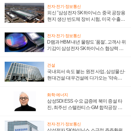
전자·전기·정보통신
외신 "삼성전자 SK하이닉스 중국 공장용
현지 생산 반도체 장비 시험, 미국 수출통
제 대비"
전자·전기·정보통신
D램과 HBM 내년 물량도 '품절', 고객사 위
기감이 삼성전자 SK하이닉스 협상력 더
키워
건설
국내외서 속도 붙는 원전 사업, 삼성물산·
현대건설·대우건설에 다가오는 '약속의
시간'
화학·에너지
삼성SDI ESS 수요 급증에 북미 증설 타
진, 최주선 스텔란티스·GM 합작공장 건
설 재추진하나
전자·전기·정보통신
삼성전자 SK하이닉스 소극적 주주환원