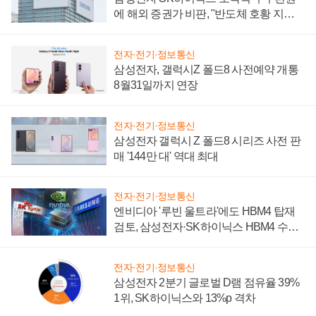
에 해외 증권가 비판, "반도체 호황 지속
성 의문"
전자·전기·정보통신
삼성전자, 갤럭시Z 폴드8 사전예약 개통
8월31일까지 연장
전자·전기·정보통신
삼성전자 갤럭시 Z 폴드8 시리즈 사전 판
매 '144만 대' 역대 최대
전자·전기·정보통신
엔비디아 '루빈 울트라'에도 HBM4 탑재
검토, 삼성전자·SK하이닉스 HBM4 수율
에 주도권 갈린다
전자·전기·정보통신
삼성전자 2분기 글로벌 D램 점유율 39%
1위, SK하이닉스와 13%p 격차