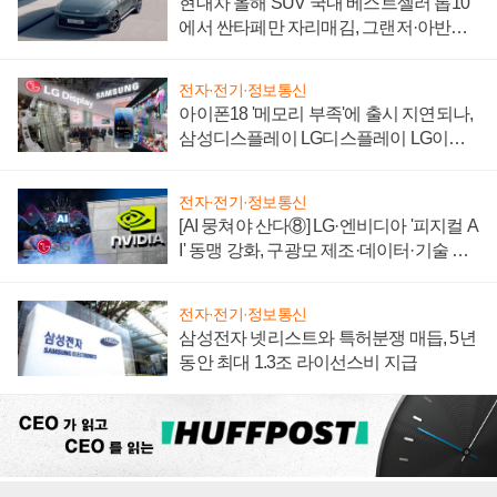
현대차 올해 SUV 국내 베스트셀러 톱10
에서 싼타페만 자리매김, 그랜저·아반떼
'세단 쌍끌이'로 내수 방어
전자·전기·정보통신
아이폰18 '메모리 부족'에 출시 지연되나,
삼성디스플레이 LG디스플레이 LG이노
텍 '탈애플' 수익 다각화 속도
전자·전기·정보통신
[AI 뭉쳐야 산다⑧] LG·엔비디아 '피지컬 A
I' 동맹 강화, 구광모 제조·데이터·기술 결
집해 종합 로보틱스 기업으로
전자·전기·정보통신
삼성전자 넷리스트와 특허분쟁 매듭, 5년
동안 최대 1.3조 라이선스비 지급