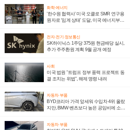
화학·에너지
'한수원 협력사' 미국 오클로 SMR 연구용
원자로 '임계 상태' 도달, 미국 에너지부
"중요한 이정표"
전자·전기·정보통신
SK하이닉스 1주당 375원 현금배당 실시,
추가 주주환원 계획 9월 공개 예정
사회
미국 법원 "트럼프 정부 풍력 프로젝트 동
결 조치는 위법", 해제 명령 내려
자동차·부품
BYD코리아 가격 앞세워 수입차 4위 올랐
지만, BMW·벤츠보다 높은 공임비에 소비
자 불만 폭발
자동차·부품