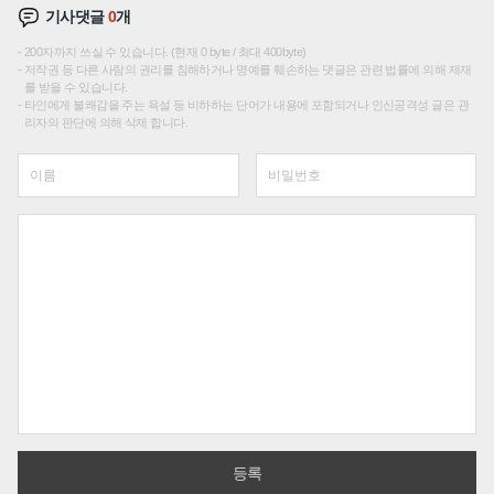
기사댓글
0
개
200자까지 쓰실 수 있습니다. (현재 0 byte / 최대 400byte)
저작권 등 다른 사람의 권리를 침해하거나 명예를 훼손하는 댓글은 관련 법률에 의해 제재
를 받을 수 있습니다.
타인에게 불쾌감을 주는 욕설 등 비하하는 단어가 내용에 포함되거나 인신공격성 글은 관
리자의 판단에 의해 삭제 합니다.