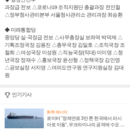
과장급 전보 △코로나19 조직지원단 총괄과장 전인철
△정부청사관리본부 서울청사관리소 관리과장 최승환
◆ 미래통합당
중앙당 실·국장급 전보 △사무총장실 보좌역 박덕제 △
기획조정국장 김용진 △총무국장 김일호 △조직국장 조
철희 △여성국장 이성원 △직능국장(직대) 이미영 △청
년국장 정재수 △홍보국장 윤선형 △정책국장 김인영
△공보실장 서지영 △여의도연구원 연구지원실장 김대
원
인기기사
화학·에너지
로이터 "정제연료 3만 톤 한국에서 러시
아로 이동", 우크라이나의 공격에 수요 늘