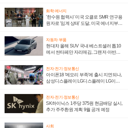
어
화학·에너지
'한수원 협력사' 미국 오클로 SMR 연구용
원자로 '임계 상태' 도달, 미국 에너지부
"중요한 이정표"
자동차·부품
현대차 올해 SUV 국내 베스트셀러 톱10
에서 싼타페만 자리매김, 그랜저·아반떼
'세단 쌍끌이'로 내수 방어
전자·전기·정보통신
아이폰18 '메모리 부족'에 출시 지연되나,
삼성디스플레이 LG디스플레이 LG이노
텍 '탈애플' 수익 다각화 속도
전자·전기·정보통신
SK하이닉스 1주당 375원 현금배당 실시,
추가 주주환원 계획 9월 공개 예정
사회