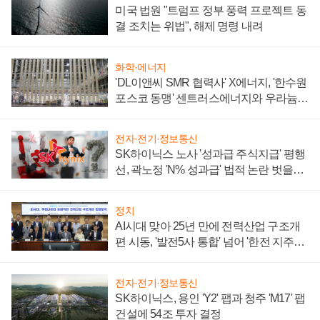
미국 법원 "트럼프 정부 풍력 프로젝트 동
결 조치는 위법", 해제 명령 내려
화학·에너지
'DL이앤씨 SMR 협력사' X에너지, '한수원
포스코 동맹' 센트러스에너지와 우라늄
계약 체결
전자·전기·정보통신
SK하이닉스 노사 '성과급 주식지급' 평행
선, 곽노정 'N% 성과급' 법적 논란 벗을지
주목
정치
AI시대 맞아 25년 만에 전력산업 구조개
편 시동, '발전5사 통합' 넘어 '한전 지주사'
재편론도
전자·전기·정보통신
SK하이닉스, 용인 'Y2' 팹과 청주 'M17' 팹
건설에 54조 투자 결정