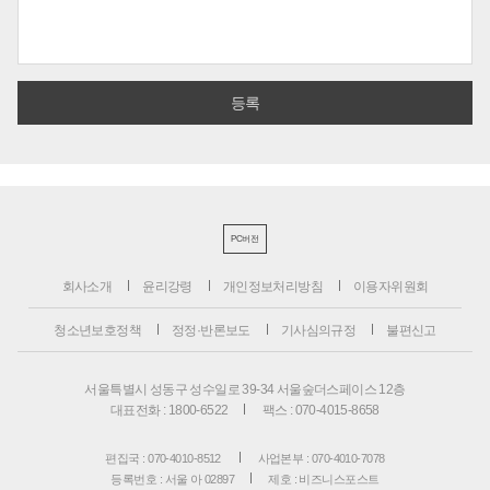
PC버전
회사소개
윤리강령
개인정보처리방침
이용자위원회
청소년보호정책
정정·반론보도
기사심의규정
불편신고
서울특별시 성동구 성수일로 39-34 서울숲더스페이스 12층
대표전화 : 1800-6522
팩스 : 070-4015-8658
편집국 : 070-4010-8512
사업본부 : 070-4010-7078
등록번호 : 서울 아 02897
제호 : 비즈니스포스트