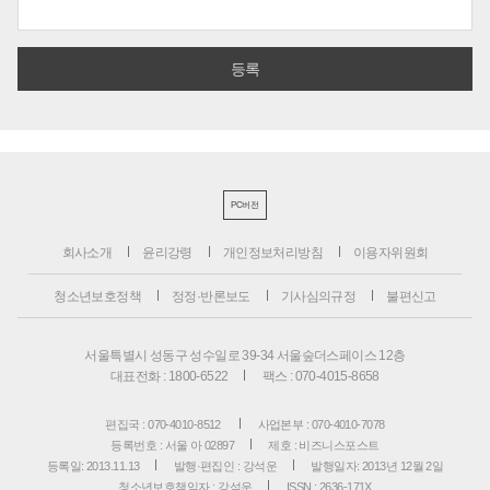
PC버전
회사소개
윤리강령
개인정보처리방침
이용자위원회
청소년보호정책
정정·반론보도
기사심의규정
불편신고
서울특별시 성동구 성수일로 39-34 서울숲더스페이스 12층
대표전화 : 1800-6522
팩스 : 070-4015-8658
편집국 : 070-4010-8512
사업본부 : 070-4010-7078
등록번호 : 서울 아 02897
제호 : 비즈니스포스트
등록일: 2013.11.13
발행·편집인 : 강석운
발행일자: 2013년 12월 2일
청소년보호책임자 : 강석운
ISSN : 2636-171X