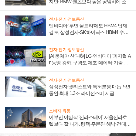
지만, BMW·벤츠보다 높은 공임비에 소비
자 불만 폭발
전자·전기·정보통신
엔비디아 '루빈 울트라'에도 HBM4 탑재
검토, 삼성전자·SK하이닉스 HBM4 수율
에 주도권 갈린다
전자·전기·정보통신
[AI 뭉쳐야 산다⑧] LG·엔비디아 '피지컬 A
I' 동맹 강화, 구광모 제조·데이터·기술 결
집해 종합 로보틱스 기업으로
전자·전기·정보통신
삼성전자 넷리스트와 특허분쟁 매듭, 5년
동안 최대 1.3조 라이선스비 지급
소비자·유통
이부진 야심작 '신라스테이' 서울신라호
텔보다 잘 나가, 평택·주문진·해남·건대로
성장판 더 넓힌다