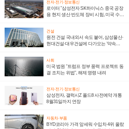
전자·전기·정보통신
로이터 "삼성전자 SK하이닉스 중국 공장
용 현지 생산 반도체 장비 시험, 미국 수출
통제 대비"
건설
원전 건설 국내외서 속도 붙어, 삼성물산·
현대건설·대우건설에 다가오는 '약속의
시간'
사회
미국 법원 "트럼프 정부 풍력 프로젝트 동
결 조치는 위법", 해제 명령 내려
전자·전기·정보통신
삼성전자, 갤럭시Z 폴드8 사전예약 개통
8월31일까지 연장
자동차·부품
BYD코리아 가격 앞세워 수입차 4위 올랐