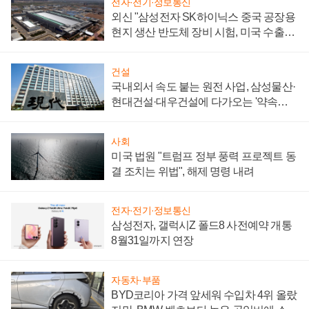
전자·전기·정보통신
외신 "삼성전자 SK하이닉스 중국 공장용
현지 생산 반도체 장비 시험, 미국 수출통
제 대비"
건설
국내외서 속도 붙는 원전 사업, 삼성물산·
현대건설·대우건설에 다가오는 '약속의
시간'
사회
미국 법원 "트럼프 정부 풍력 프로젝트 동
결 조치는 위법", 해제 명령 내려
전자·전기·정보통신
삼성전자, 갤럭시Z 폴드8 사전예약 개통
8월31일까지 연장
자동차·부품
BYD코리아 가격 앞세워 수입차 4위 올랐