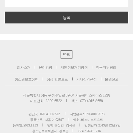
PC버전
회사소개
윤리강령
개인정보처리방침
이용자위원회
청소년보호정책
정정·반론보도
기사심의규정
불편신고
서울특별시 성동구 성수일로 39-34 서울숲더스페이스 12층
대표전화 : 1800-6522
팩스 : 070-4015-8658
편집국 : 070-4010-8512
사업본부 : 070-4010-7078
등록번호 : 서울 아 02897
제호 : 비즈니스포스트
등록일: 2013.11.13
발행·편집인 : 강석운
발행일자: 2013년 12월 2일
청소년보호책임자 : 강석운
ISSN : 2636-171X