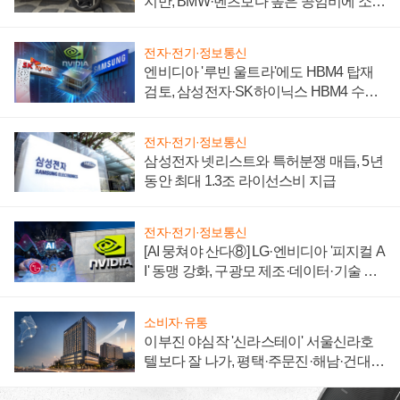
지만, BMW·벤츠보다 높은 공임비에 소비
자 불만 폭발
전자·전기·정보통신
엔비디아 '루빈 울트라'에도 HBM4 탑재
검토, 삼성전자·SK하이닉스 HBM4 수율
에 주도권 갈린다
전자·전기·정보통신
삼성전자 넷리스트와 특허분쟁 매듭, 5년
동안 최대 1.3조 라이선스비 지급
전자·전기·정보통신
[AI 뭉쳐야 산다⑧] LG·엔비디아 '피지컬 A
I' 동맹 강화, 구광모 제조·데이터·기술 결
집해 종합 로보틱스 기업으로
소비자·유통
이부진 야심작 '신라스테이' 서울신라호
텔보다 잘 나가, 평택·주문진·해남·건대로
성장판 더 넓힌다