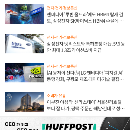
전자·전기·정보통신
엔비디아 '루빈 울트라'에도 HBM4 탑재 검
토, 삼성전자·SK하이닉스 HBM4 수율에 주
도권 갈린다
전자·전기·정보통신
삼성전자 넷리스트와 특허분쟁 매듭, 5년 동
안 최대 1.3조 라이선스비 지급
전자·전기·정보통신
[AI 뭉쳐야 산다⑧] LG·엔비디아 '피지컬 AI'
동맹 강화, 구광모 제조·데이터·기술 결집
해 종합 로보틱스 기업으로
소비자·유통
이부진 야심작 '신라스테이' 서울신라호텔
보다 잘 나가, 평택·주문진·해남·건대로 성
장판 더 넓힌다