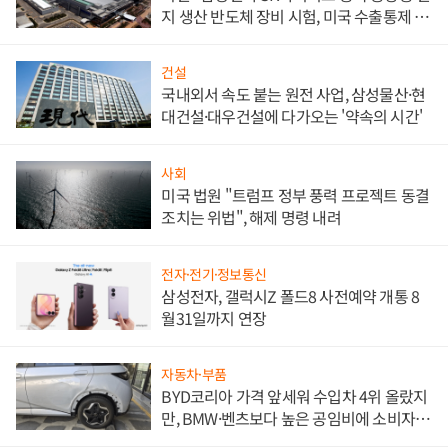
지 생산 반도체 장비 시험, 미국 수출통제 대
비"
건설
국내외서 속도 붙는 원전 사업, 삼성물산·현
대건설·대우건설에 다가오는 '약속의 시간'
사회
미국 법원 "트럼프 정부 풍력 프로젝트 동결
조치는 위법", 해제 명령 내려
전자·전기·정보통신
삼성전자, 갤럭시Z 폴드8 사전예약 개통 8
월31일까지 연장
자동차·부품
BYD코리아 가격 앞세워 수입차 4위 올랐지
만, BMW·벤츠보다 높은 공임비에 소비자
불만 폭발