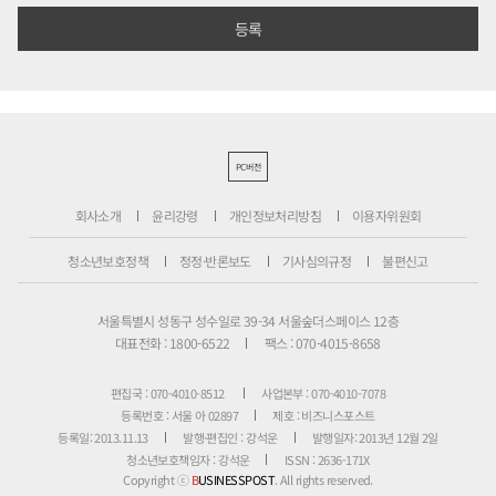
PC버전
회사소개
윤리강령
개인정보처리방침
이용자위원회
청소년보호정책
정정·반론보도
기사심의규정
불편신고
서울특별시 성동구 성수일로 39-34 서울숲더스페이스 12층
대표전화 : 1800-6522
팩스 : 070-4015-8658
편집국 : 070-4010-8512
사업본부 : 070-4010-7078
등록번호 : 서울 아 02897
제호 : 비즈니스포스트
등록일: 2013.11.13
발행·편집인 : 강석운
발행일자: 2013년 12월 2일
청소년보호책임자 : 강석운
ISSN : 2636-171X
Copyright ⓒ
B
USINESSPOST
. All rights reserved.