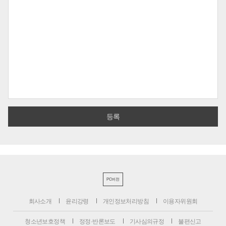
PC버전
회사소개
윤리강령
개인정보처리방침
이용자위원회
청소년보호정책
정정·반론보도
기사심의규정
불편신고