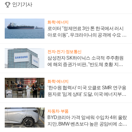
인기기사
화학·에너지
로이터 "정제연료 3만 톤 한국에서 러시
아로 이동", 우크라이나의 공격에 수요 늘
어
전자·전기·정보통신
삼성전자 SK하이닉스 소극적 주주환원
에 해외 증권가 비판, "반도체 호황 지속
성 의문"
화학·에너지
'한수원 협력사' 미국 오클로 SMR 연구용
원자로 '임계 상태' 도달, 미국 에너지부
"중요한 이정표"
자동차·부품
BYD코리아 가격 앞세워 수입차 4위 올랐
지만, BMW·벤츠보다 높은 공임비에 소비
자 불만 폭발