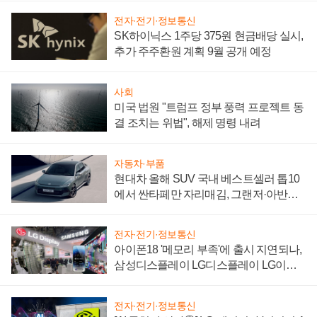
전자·전기·정보통신
SK하이닉스 1주당 375원 현금배당 실시,
추가 주주환원 계획 9월 공개 예정
사회
미국 법원 "트럼프 정부 풍력 프로젝트 동
결 조치는 위법", 해제 명령 내려
자동차·부품
현대차 올해 SUV 국내 베스트셀러 톱10
에서 싼타페만 자리매김, 그랜저·아반떼
'세단 쌍끌이'로 내수 방어
전자·전기·정보통신
아이폰18 '메모리 부족'에 출시 지연되나,
삼성디스플레이 LG디스플레이 LG이노
텍 '탈애플' 수익 다각화 속도
전자·전기·정보통신