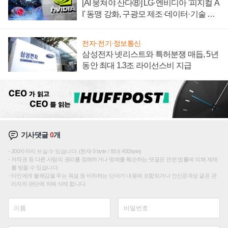
[AI 뭉쳐야 산다⑧] LG·엔비디아 '피지컬 A
I' 동맹 강화, 구광모 제조·데이터·기술 결
집해 종합 로보틱스 기업으로
전자·전기·정보통신
삼성전자 넷리스트와 특허분쟁 매듭, 5년
동안 최대 1.3조 라이선스비 지급
기사댓글
0
개
200자까지 쓰실 수 있습니다. (현재 0 byte / 최대 400byte)
저작권 등 다른 사람의 권리를 침해하거나 명예를 훼손하는 댓글은 관련 법률에 의해 제재
를 받을 수 있습니다.
타인에게 불쾌감을 주는 욕설 등 비하하는 단어가 내용에 포함되거나 인신공격성 글은 관
리자의 판단에 의해 삭제 합니다.