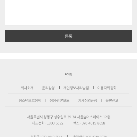
PC버전
회사소개
윤리강령
개인정보처리방침
이용자위원회
청소년보호정책
정정·반론보도
기사심의규정
불편신고
서울특별시 성동구 성수일로 39-34 서울숲더스페이스 12층
대표전화 : 1800-6522
팩스 : 070-4015-8658
편집국 : 070-4010-8512
사업본부 : 070-4010-7078