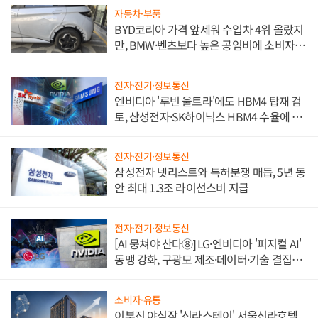
자동차·부품
BYD코리아 가격 앞세워 수입차 4위 올랐지
만, BMW·벤츠보다 높은 공임비에 소비자
불만 폭발
전자·전기·정보통신
엔비디아 '루빈 울트라'에도 HBM4 탑재 검
토, 삼성전자·SK하이닉스 HBM4 수율에 주
도권 갈린다
전자·전기·정보통신
삼성전자 넷리스트와 특허분쟁 매듭, 5년 동
안 최대 1.3조 라이선스비 지급
전자·전기·정보통신
[AI 뭉쳐야 산다⑧] LG·엔비디아 '피지컬 AI'
동맹 강화, 구광모 제조·데이터·기술 결집
해 종합 로보틱스 기업으로
소비자·유통
이부진 야심작 '신라스테이' 서울신라호텔