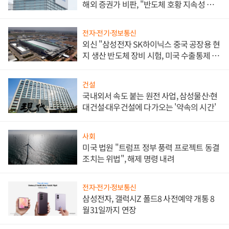
해외 증권가 비판, "반도체 호황 지속성 의
문"
전자·전기·정보통신
외신 "삼성전자 SK하이닉스 중국 공장용 현
지 생산 반도체 장비 시험, 미국 수출통제 대
비"
건설
국내외서 속도 붙는 원전 사업, 삼성물산·현
대건설·대우건설에 다가오는 '약속의 시간'
사회
미국 법원 "트럼프 정부 풍력 프로젝트 동결
조치는 위법", 해제 명령 내려
전자·전기·정보통신
삼성전자, 갤럭시Z 폴드8 사전예약 개통 8
월31일까지 연장