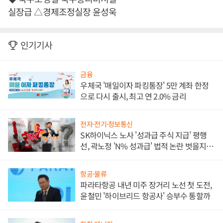
실장급 △경제조정실장 윤성욱
인기기사
금융
우체국 '매일이자 파킹통장' 5만 계좌 한정
으로 다시 출시, 최고 연 2.0% 금리
전자·전기·정보통신
SK하이닉스 노사 '성과급 주식 지급' 평행
선, 곽노정 'N% 성과급' 법적 논란 벗을지 주
목
항공·물류
파라타항공 내년 미주 장거리 노선 첫 도전,
윤철민 '하이브리드 항공사' 승부수 통할까