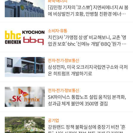
화학·에너지
[김민정 기자의 '코스뽀'] 지엔씨에너지 AI 붐
에 비상발전기 호황, 안병철 친환경 에너지
발전전문기업 향한다
소비자·유통
치킨3사 '가맹점 상생' 비교해보니, 교촌 '영
업권 보호'·bhc '신메뉴 개발'·BBQ '원가 부
담'
전자·전기·정보통신
삼성전자, 미국 오크리지국립연구소와 극저
온 히트펌프 개발하기로
전자·전기·정보통신
SK하이닉스 통합노조 설립 움직임 본격화,
성과급 체계 불만에 3500명 결집
공기업
강원랜드 정책 불확실성에 중장기 비전 '흔