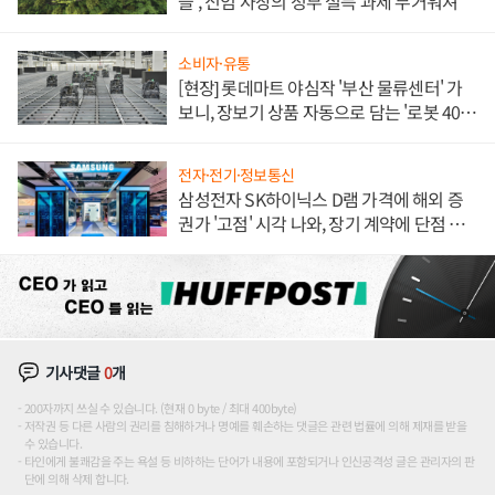
들', 신임 사장의 정부 설득 과제 무거워져
소비자·유통
[현장] 롯데마트 야심작 '부산 물류센터' 가
보니, 장보기 상품 자동으로 담는 '로봇 400
대' 장관
전자·전기·정보통신
삼성전자 SK하이닉스 D램 가격에 해외 증
권가 '고점' 시각 나와, 장기 계약에 단점 부
각
기사댓글
0
개
200자까지 쓰실 수 있습니다. (현재 0 byte / 최대 400byte)
저작권 등 다른 사람의 권리를 침해하거나 명예를 훼손하는 댓글은 관련 법률에 의해 제재를 받을
수 있습니다.
타인에게 불쾌감을 주는 욕설 등 비하하는 단어가 내용에 포함되거나 인신공격성 글은 관리자의 판
단에 의해 삭제 합니다.