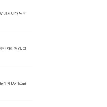
MW·벤츠보다 높은
페만 자리매김, 그
스플레이 LG디스플