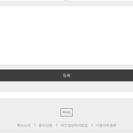
PC버전
회사소개
윤리강령
개인정보처리방침
이용자위원회