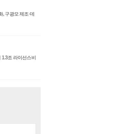
강화, 구광모 제조·데
 1.3조 라이선스비