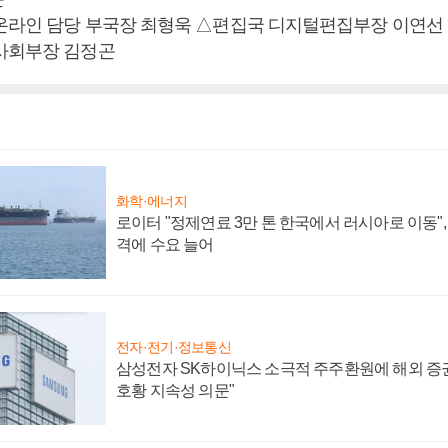
온라인 담당 부국장 최형욱 △편집국 디지털편집부장 이연선
사회부장 김정곤
화학·에너지
로이터 "정제연료 3만 톤 한국에서 러시아로 이동"
격에 수요 늘어
전자·전기·정보통신
삼성전자 SK하이닉스 소극적 주주환원에 해외 증권
호황 지속성 의문"