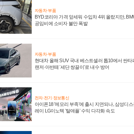
자동차·부품
BYD코리아 가격 앞세워 수입차 4위 올랐지만, B
공임비에 소비자 불만 폭발
자동차·부품
현대차 올해 SUV 국내 베스트셀러 톱10에서 싼타
랜저·아반떼 '세단 쌍끌이'로 내수 방어
전자·전기·정보통신
아이폰18 '메모리 부족'에 출시 지연되나, 삼성디
레이 LG이노텍 '탈애플' 수익 다각화 속도