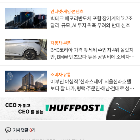
해 종합 로보틱스 기업으로
인터넷·게임·콘텐츠
빅테크 메모리반도체 포함 장기계약 '2.7조
달러' 규모, AI 투자 위축 우려와 반대 신호
자동차·부품
BYD코리아 가격 앞세워 수입차 4위 올랐지
만, BMW·벤츠보다 높은 공임비에 소비자
불만 폭발
소비자·유통
이부진 야심작 '신라스테이' 서울신라호텔
보다 잘 나가, 평택·주문진·해남·건대로 성
장판 더 넓힌다
기사댓글
0
개