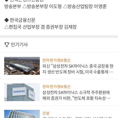
방송본부 △방송본부장 이도형 △방송산업팀장 이영훈
◆ 한국금융신문
△편집국 산업부장 겸 증권부장 김재창
인기기사
전자·전기·정보통신
외신 "삼성전자 SK하이닉스 중국 공장용 현
지 생산 반도체 장비 시험, 미국 수출통제 대
비"
전자·전기·정보통신
삼성전자 SK하이닉스 소극적 주주환원에
해외 증권가 비판, "반도체 호황 지속성 의
문"
건설