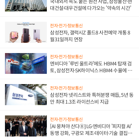
국내외서 속도 붙는 원전 사업, 삼성물산·현
대건설·대우건설에 다가오는 '약속의 시간'
전자·전기·정보통신
삼성전자, 갤럭시Z 폴드8 사전예약 개통 8
월31일까지 연장
전자·전기·정보통신
엔비디아 '루빈 울트라'에도 HBM4 탑재 검
토, 삼성전자·SK하이닉스 HBM4 수율에 주
도권 갈린다
전자·전기·정보통신
삼성전자 넷리스트와 특허분쟁 매듭, 5년 동
안 최대 1.3조 라이선스비 지급
전자·전기·정보통신
[AI 뭉쳐야 산다⑧] LG·엔비디아 '피지컬 AI'
동맹 강화, 구광모 제조·데이터·기술 결집