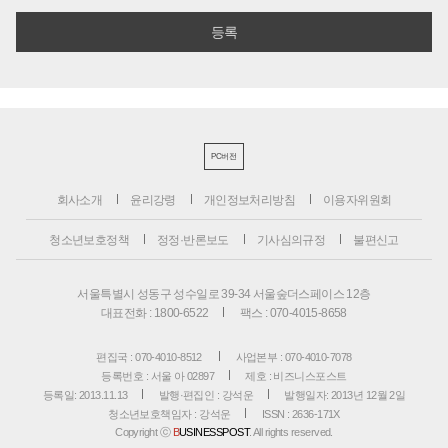
PC버전
회사소개
윤리강령
개인정보처리방침
이용자위원회
청소년보호정책
정정·반론보도
기사심의규정
불편신고
서울특별시 성동구 성수일로 39-34 서울숲더스페이스 12층
대표전화 : 1800-6522
팩스 : 070-4015-8658
편집국 : 070-4010-8512
사업본부 : 070-4010-7078
등록번호 : 서울 아 02897
제호 : 비즈니스포스트
등록일: 2013.11.13
발행·편집인 : 강석운
발행일자: 2013년 12월 2일
청소년보호책임자 : 강석운
ISSN : 2636-171X
Copyright ⓒ
B
USINESSPOST
. All rights reserved.