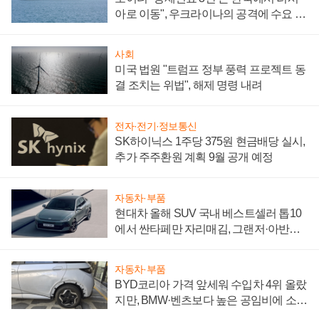
아로 이동", 우크라이나의 공격에 수요 늘
어
사회
미국 법원 "트럼프 정부 풍력 프로젝트 동
결 조치는 위법", 해제 명령 내려
전자·전기·정보통신
SK하이닉스 1주당 375원 현금배당 실시,
추가 주주환원 계획 9월 공개 예정
자동차·부품
현대차 올해 SUV 국내 베스트셀러 톱10
에서 싼타페만 자리매김, 그랜저·아반떼
'세단 쌍끌이'로 내수 방어
자동차·부품
BYD코리아 가격 앞세워 수입차 4위 올랐
지만, BMW·벤츠보다 높은 공임비에 소비
자 불만 폭발