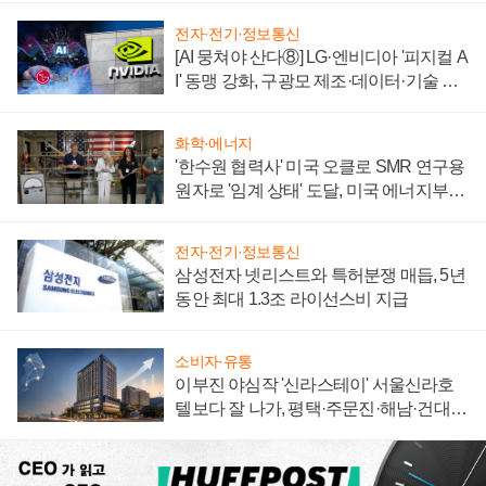
전자·전기·정보통신
[AI 뭉쳐야 산다⑧] LG·엔비디아 '피지컬 A
I' 동맹 강화, 구광모 제조·데이터·기술 결
집해 종합 로보틱스 기업으로
화학·에너지
'한수원 협력사' 미국 오클로 SMR 연구용
원자로 '임계 상태' 도달, 미국 에너지부
"중요한 이정표"
전자·전기·정보통신
삼성전자 넷리스트와 특허분쟁 매듭, 5년
동안 최대 1.3조 라이선스비 지급
소비자·유통
이부진 야심작 '신라스테이' 서울신라호
텔보다 잘 나가, 평택·주문진·해남·건대로
성장판 더 넓힌다