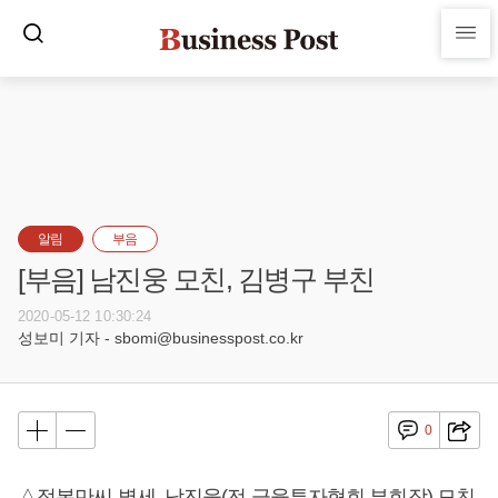
알림
부음
[부음] 남진웅 모친, 김병구 부친
2020-05-12 10:30:24
성보미 기자 - sbomi@businesspost.co.kr
0
△정복만씨 별세, 남진웅(전 금융투자협회 부회장) 모친