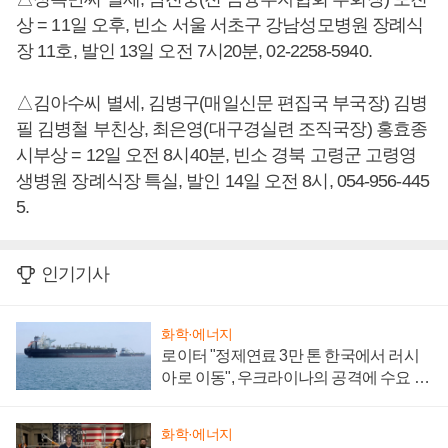
상 = 11일 오후, 빈소 서울 서초구 강남성모병원 장례식
장 11호, 발인 13일 오전 7시20분, 02-2258-5940.
△김아수씨 별세, 김병구(매일신문 편집국 부국장) 김병
필 김병철 부친상, 최은영(대구경실련 조직국장) 홍효종
시부상 = 12일 오전 8시40분, 빈소 경북 고령군 고령영
생병원 장례식장 특실, 발인 14일 오전 8시, 054-956-445
5.
인기기사
화학·에너지
로이터 "정제연료 3만 톤 한국에서 러시
아로 이동", 우크라이나의 공격에 수요 늘
어
화학·에너지