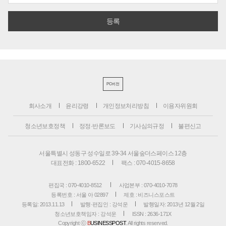
PC버전
회사소개
윤리강령
개인정보처리방침
이용자위원회
청소년보호정책
정정·반론보도
기사심의규정
불편신고
서울특별시 성동구 성수일로 39-34 서울숲더스페이스 12층
대표전화 : 1800-6522
팩스 : 070-4015-8658
편집국 : 070-4010-8512
사업본부 : 070-4010-7078
등록번호 : 서울 아 02897
제호 : 비즈니스포스트
등록일: 2013.11.13
발행·편집인 : 강석운
발행일자: 2013년 12월 2일
청소년보호책임자 : 강석운
ISSN : 2636-171X
Copyright ⓒ
B
USINESSPOST
. All rights reserved.