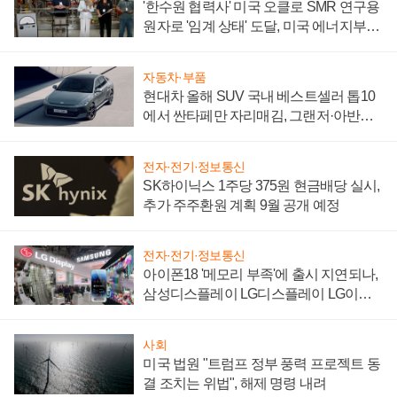
'한수원 협력사' 미국 오클로 SMR 연구용
원자로 '임계 상태' 도달, 미국 에너지부
"중요한 이정표"
자동차·부품
현대차 올해 SUV 국내 베스트셀러 톱10
에서 싼타페만 자리매김, 그랜저·아반떼
'세단 쌍끌이'로 내수 방어
전자·전기·정보통신
SK하이닉스 1주당 375원 현금배당 실시,
추가 주주환원 계획 9월 공개 예정
전자·전기·정보통신
아이폰18 '메모리 부족'에 출시 지연되나,
삼성디스플레이 LG디스플레이 LG이노
텍 '탈애플' 수익 다각화 속도
사회
미국 법원 "트럼프 정부 풍력 프로젝트 동
결 조치는 위법", 해제 명령 내려