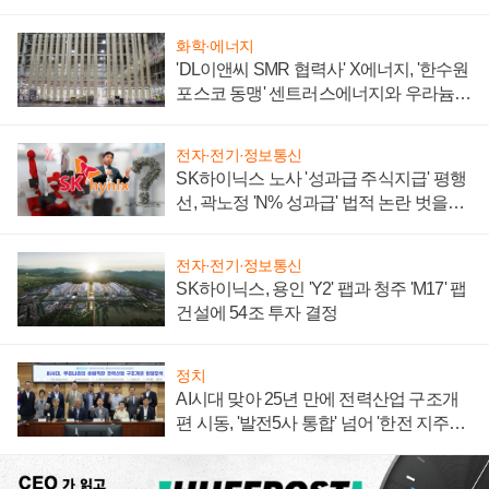
화학·에너지
'DL이앤씨 SMR 협력사' X에너지, '한수원
포스코 동맹' 센트러스에너지와 우라늄
계약 체결
전자·전기·정보통신
SK하이닉스 노사 '성과급 주식지급' 평행
선, 곽노정 'N% 성과급' 법적 논란 벗을지
주목
전자·전기·정보통신
SK하이닉스, 용인 'Y2' 팹과 청주 'M17' 팹
건설에 54조 투자 결정
정치
AI시대 맞아 25년 만에 전력산업 구조개
편 시동, '발전5사 통합' 넘어 '한전 지주사'
재편론도