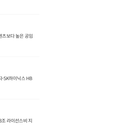
·벤츠보다 높은 공임
자·SK하이닉스 HB
.3조 라이선스비 지