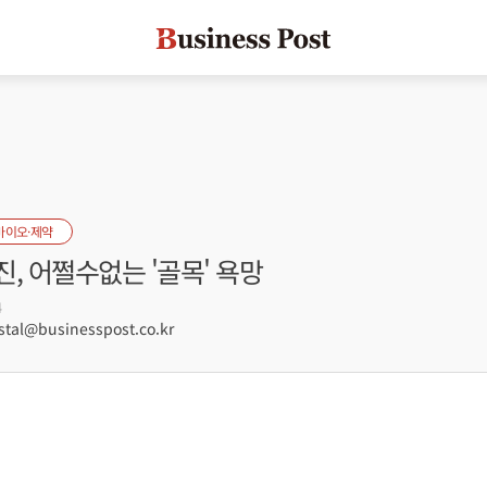
바이오·제약
, 어쩔수없는 '골목' 욕망
4
tal@businesspost.co.kr