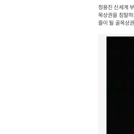
정용진 신세계 부
목상권을 침탈하지
즐이 될 골목상권