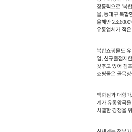
장동력으로 ‘복합
몰, 동대구 복합
올해만 2조600
유통업체가 적은
복합쇼핑몰도 유
업, 신규출점제한
갖추고 있어 점포
쇼핑몰은 골목상
백화점과 대형마
계가 유통왕국을
치열한 경쟁을 위
신세계는 정부가 