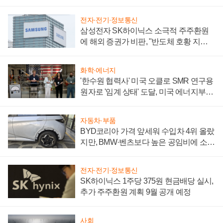
어
전자·전기·정보통신
삼성전자 SK하이닉스 소극적 주주환원
에 해외 증권가 비판, "반도체 호황 지속
성 의문"
화학·에너지
'한수원 협력사' 미국 오클로 SMR 연구용
원자로 '임계 상태' 도달, 미국 에너지부
"중요한 이정표"
자동차·부품
BYD코리아 가격 앞세워 수입차 4위 올랐
지만, BMW·벤츠보다 높은 공임비에 소비
자 불만 폭발
전자·전기·정보통신
SK하이닉스 1주당 375원 현금배당 실시,
추가 주주환원 계획 9월 공개 예정
사회