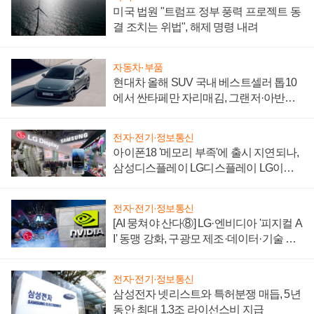
미국 법원 "트럼프 정부 풍력 프로젝트 동
결 조치는 위법", 해제 명령 내려
자동차·부품
현대차 올해 SUV 국내 베스트셀러 톱10
에서 싼타페만 자리매김, 그랜저·아반떼
'세단 쌍끌이'로 내수 방어
전자·전기·정보통신
아이폰18 '메모리 부족'에 출시 지연되나,
삼성디스플레이 LG디스플레이 LG이노
텍 '탈애플' 수익 다각화 속도
전자·전기·정보통신
[AI 뭉쳐야 산다⑧] LG·엔비디아 '피지컬 A
I' 동맹 강화, 구광모 제조·데이터·기술 결
집해 종합 로보틱스 기업으로
전자·전기·정보통신
삼성전자 넷리스트와 특허분쟁 매듭, 5년
동안 최대 1.3조 라이선스비 지급