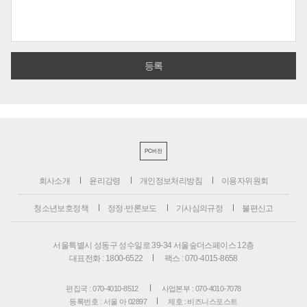
PC버전
회사소개
윤리강령
개인정보처리방침
이용자위원회
청소년보호정책
정정·반론보도
기사심의규정
불편신고
서울특별시 성동구 성수일로 39-34 서울숲더스페이스 12층
대표전화 : 1800-6522
팩스 : 070-4015-8658
편집국 : 070-4010-8512
사업본부 : 070-4010-7078
등록번호 : 서울 아 02897
제호 : 비즈니스포스트