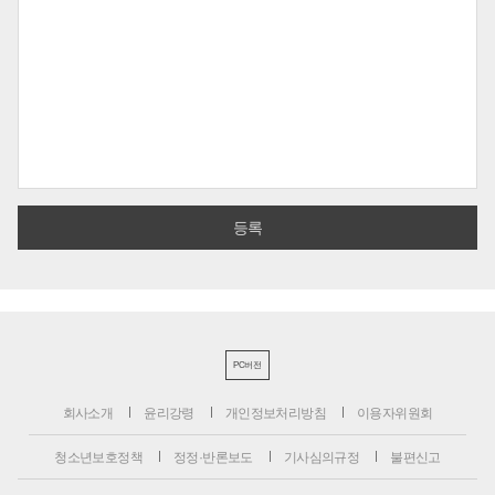
PC버전
회사소개
윤리강령
개인정보처리방침
이용자위원회
청소년보호정책
정정·반론보도
기사심의규정
불편신고