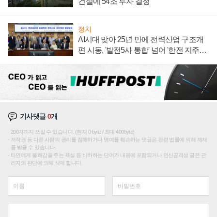
건설에 54조 투자 결정
정치
AI시대 맞아 25년 만에 전력산업 구조개
편 시동, '발전5사 통합' 넘어 '한전 지주사'
재편론도
기사댓글
0
개
200자까지 쓰실 수 있습니다. (현재 0 byte / 최대 400byte)
저작권 등 다른 사람의 권리를 침해하거나 명예를 훼손하는 댓글은 관련 법률에 의해 제재
를 받을 수 있습니다.
타인에게 불쾌감을 주는 욕설 등 비하하는 단어가 내용에 포함되거나 인신공격성 글은 관
리자의 판단에 의해 삭제 합니다.