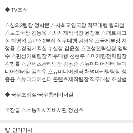
◆ TV조선
△심의2팀장 정박문 △사회교양국장 직무대행 황의철
△보도국장 김동욱 △시사제작국장 윤정호 △팩트체크
장 박영석 △편집2부장 직무대행 김명우 △국제부장 지
정용 △경영기획실 부실장 김윤철 △편성전략실장 임택
수 △편성기획팀장 직무대행 천현주 △마케팅전략팀장
김형률 △콘텐츠관리팀장 김동준 △뉴미디어센터 뉴미
디어센터장 김진우 △뉴미디어센터 채널마케팅팀장 정
종윤 △뉴미디어센터 콘텐츠제작팀장 직무대행 조상범
◆ 국무조정실·국무총리비서실
국장급 △소통메시지비서관 정찬호
인기기사