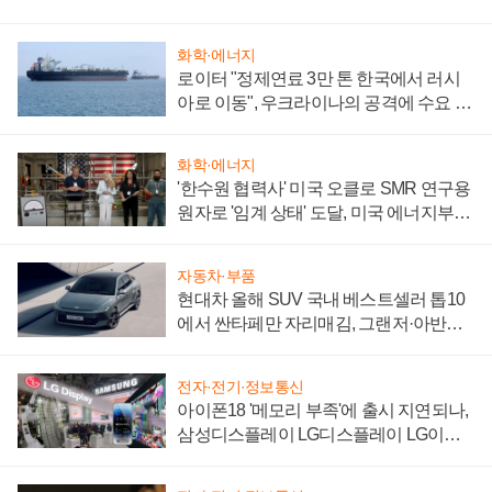
화학·에너지
로이터 "정제연료 3만 톤 한국에서 러시
아로 이동", 우크라이나의 공격에 수요 늘
어
화학·에너지
'한수원 협력사' 미국 오클로 SMR 연구용
원자로 '임계 상태' 도달, 미국 에너지부
"중요한 이정표"
자동차·부품
현대차 올해 SUV 국내 베스트셀러 톱10
에서 싼타페만 자리매김, 그랜저·아반떼
'세단 쌍끌이'로 내수 방어
전자·전기·정보통신
아이폰18 '메모리 부족'에 출시 지연되나,
삼성디스플레이 LG디스플레이 LG이노
텍 '탈애플' 수익 다각화 속도