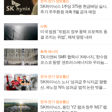
전자·전기·정보통신
SK하이닉스 1주당 375원 현금배당 실시,
추가 주주환원 계획 9월 공개 예정
사회
미국 법원 "트럼프 정부 풍력 프로젝트 동
결 조치는 위법", 해제 명령 내려
화학·에너지
'DL이앤씨 SMR 협력사' X에너지, '한수원
포스코 동맹' 센트러스에너지와 우라늄
계약 체결
전자·전기·정보통신
SK하이닉스 노사 '성과급 주식지급' 평행
선, 곽노정 'N% 성과급' 법적 논란 벗을지
주목
전자·전기·정보통신
SK하이닉스, 용인 'Y2' 팹과 청주 'M17' 팹