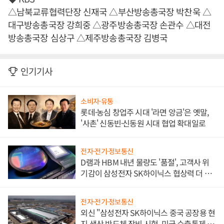
△남북교류협력단장 신재국 △부산방송총국장 박찬욱 △
대구방송총국장 강희중 △광주방송총국장 손관수 △대전
방송총국장 심상구 △제주방송총국장 김병국
인기기사
소비자·유통
롯데·농심 창업주 시대 '라면 앙금'은 옛말,
'사촌' 신동빈·신동원 시대 협업 확대일로
전자·전기·정보통신
D램과 HBM 내년 물량도 '품절', 고객사 위
기감이 삼성전자 SK하이닉스 협상력 더 키
워
전자·전기·정보통신
외신 "삼성전자 SK하이닉스 중국 공장용 현
지 생산 반도체 장비 시험, 미국 수출통제 대