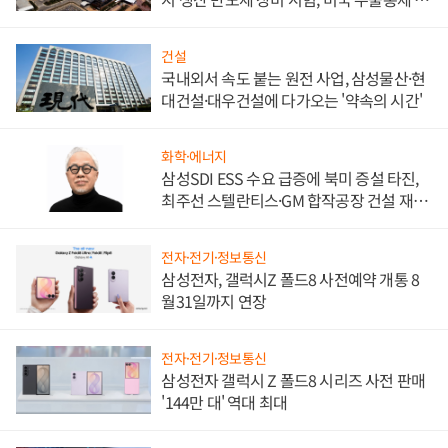
비"
건설
국내외서 속도 붙는 원전 사업, 삼성물산·현
대건설·대우건설에 다가오는 '약속의 시간'
화학·에너지
삼성SDI ESS 수요 급증에 북미 증설 타진,
최주선 스텔란티스·GM 합작공장 건설 재추
진하나
전자·전기·정보통신
삼성전자, 갤럭시Z 폴드8 사전예약 개통 8
월31일까지 연장
전자·전기·정보통신
삼성전자 갤럭시 Z 폴드8 시리즈 사전 판매
'144만 대' 역대 최대