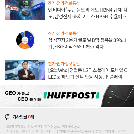
전자·전기·정보통신
엔비디아 '루빈 울트라'에도 HBM4 탑재 검
토, 삼성전자·SK하이닉스 HBM4 수율에 주
도권 갈린다
전자·전기·정보통신
삼성전자 2분기 글로벌 D램 점유율 39% 1
위, SK하이닉스와 13%p 격차
전자·전기·정보통신
[오늘Who] 정철동 LG디스플레이 모바일 O
LED로 하반기 실적 반등 시동, '칩플레이
션'에 가격 인하 압박은 부담
기사댓글
0
개
200자까지 쓰실 수 있습니다. (현재 0 byte / 최대 400byte)
저작권 등 다른 사람의 권리를 침해하거나 명예를 훼손하는 댓글은 관련 법률에 의해 제재를 받을