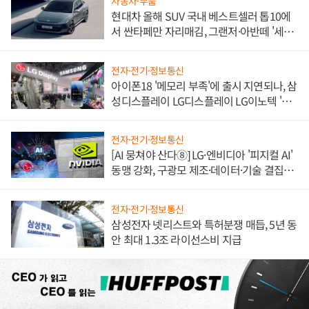
자동차·부품
현대차 올해 SUV 국내 베스트셀러 톱10에
서 싼타페만 자리매김, 그랜저·아반떼 '세단
쌍끌이'로 내수 방어
전자·전기·정보통신
아이폰18 '메모리 부족'에 출시 지연되나, 삼
성디스플레이 LG디스플레이 LG이노텍 '탈
애플' 수익 다각화 속도
전자·전기·정보통신
[AI 뭉쳐야 산다⑧] LG·엔비디아 '피지컬 AI'
동맹 강화, 구광모 제조·데이터·기술 결집
해 종합 로보틱스 기업으로
전자·전기·정보통신
삼성전자 넷리스트와 특허분쟁 매듭, 5년 동
안 최대 1.3조 라이선스비 지급