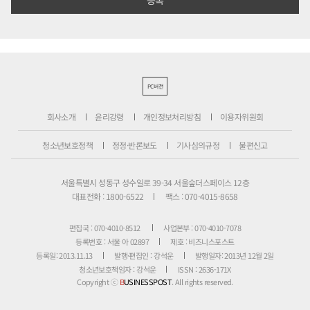
PC버전
회사소개
윤리강령
개인정보처리방침
이용자위원회
청소년보호정책
정정·반론보도
기사심의규정
불편신고
서울특별시 성동구 성수일로 39-34 서울숲더스페이스 12층
대표전화 : 1800-6522
팩스 : 070-4015-8658
편집국 : 070-4010-8512
사업본부 : 070-4010-7078
등록번호 : 서울 아 02897
제호 : 비즈니스포스트
등록일: 2013.11.13
발행·편집인 : 강석운
발행일자: 2013년 12월 2일
청소년보호책임자 : 강석운
ISSN : 2636-171X
Copyright ⓒ
B
USINESSPOST
. All rights reserved.