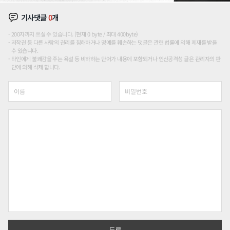
기사댓글
0
개
200자까지 쓰실 수 있습니다. (현재 0 byte / 최대 400byte)
저작권 등 다른 사람의 권리를 침해하거나 명예를 훼손하는 댓글은 관련 법률에 의해 제재를 받을
수 있습니다.
타인에게 불쾌감을 주는 욕설 등 비하하는 단어가 내용에 포함되거나 인신공격성 글은 관리자의 판
단에 의해 삭제 합니다.