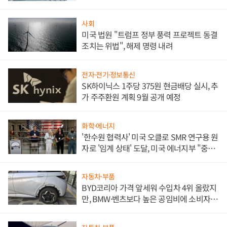
문"
사회
미국 법원 "트럼프 정부 풍력 프로젝트 동결
조치는 위법", 해제 명령 내려
전자·전기·정보통신
SK하이닉스 1주당 375원 현금배당 실시, 추
가 주주환원 계획 9월 공개 예정
화학·에너지
'한수원 협력사' 미국 오클로 SMR 연구용 원
자로 '임계 상태' 도달, 미국 에너지부 "중요
한 이정표"
자동차·부품
BYD코리아 가격 앞세워 수입차 4위 올랐지
만, BMW·벤츠보다 높은 공임비에 소비자
불만 폭발