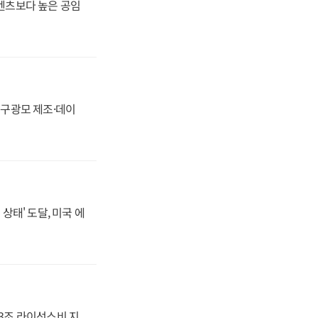
·벤츠보다 높은 공임
화, 구광모 제조·데이
상태' 도달, 미국 에
.3조 라이선스비 지