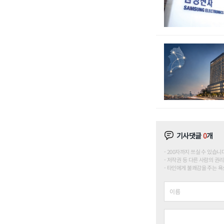
기사댓글
0
개
200자까지 쓰실 수 있습니다. (
저작권 등 다른 사람의 권리
타인에게 불쾌감을 주는 욕설