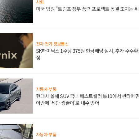
사회
미국 법원 "트럼프 정부 풍력 프로젝트 동결 조치는 위
전자·전기·정보통신
SK하이닉스 1주당 375원 현금배당 실시, 추가 주주환
정
자동차·부품
현대차 올해 SUV 국내 베스트셀러 톱10에서 싼타페만
아반떼 '세단 쌍끌이'로 내수 방어
자동차·부품