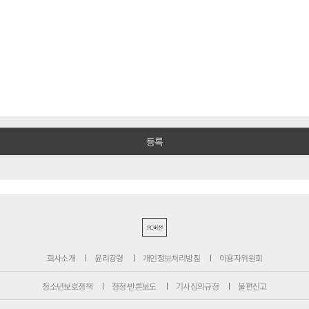
PC버전
회사소개
윤리강령
개인정보처리방침
이용자위원회
청소년보호정책
정정·반론보도
기사심의규정
불편신고